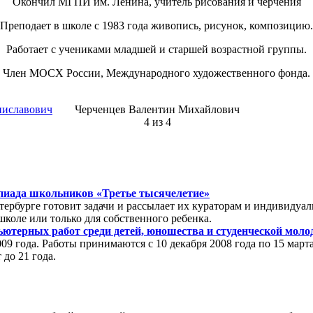
Окончил МГПИ им. Ленина, учитель рисования и черчения
Преподает в школе с 1983 года живопись, рисунок, композицию.
Работает с учениками младшей и старшей возрастной группы.
Член МОСХ России, Международного художественного фонда.
ниславович
Черченцев Валентин Михайлович
4 из 4
иада школьников «Третье тысячелетие»
тербурге готовит задачи и рассылает их кураторам и индивиду
школе или только для собственного ребенка.
ерных работ среди детей, юношества и студенческой молод
09 года. Работы принимаются с 10 декабря 2008 года по 15 марта
 до 21 года.