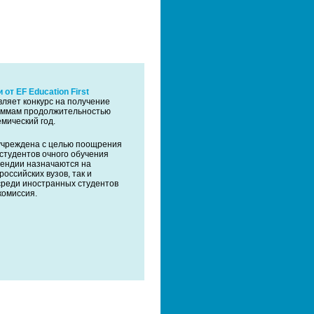
от EF Education First
вляет конкурс на получение
раммам продолжительностью
мический год.
 учреждена с целью поощрения
студентов очного обучения
пендии назначаются на
российских вузов, так и
среди иностранных студентов
комиссия.