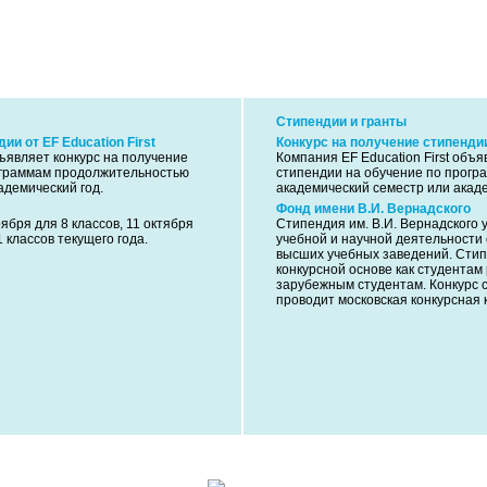
Стипендии и гранты
ии от EF Education First
Конкурс на получение стипендии 
бъявляет конкурс на получение
Компания EF Education First объя
ограммам продолжительностью
стипендии на обучение по прог
адемический год.
академический семестр или акаде
Фонд имени В.И. Вернадского
ября для 8 классов, 11 октября
Стипендия им. В.И. Вернадского
1 классов текущего года.
учебной и научной деятельности 
высших учебных заведений. Сти
конкурсной основе как студентам 
зарубежным студентам. Конкурс 
проводит московская конкурсная 