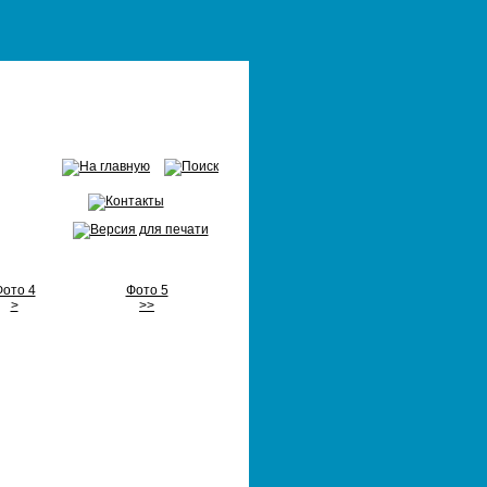
ото 4
Фото 5
>
>>