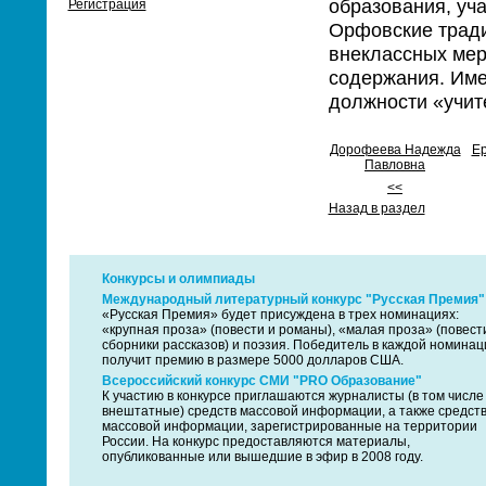
образования, уча
Регистрация
Орфовские тради
внеклассных мер
содержания. Им
должности «учит
Дорофеева Надежда
Ер
Павловна
<<
Назад в раздел
Конкурсы и олимпиады
Международный литературный конкурс "Русская Премия"
«Русская Премия» будет присуждена в трех номинациях:
«крупная проза» (повести и романы), «малая проза» (повест
сборники рассказов) и поэзия. Победитель в каждой номинац
получит премию в размере 5000 долларов США.
Всероссийский конкурс СМИ "PRO Образование"
К участию в конкурсе приглашаются журналисты (в том числе
внештатные) средств массовой информации, а также средст
массовой информации, зарегистрированные на территории
России. На конкурс предоставляются материалы,
опубликованные или вышедшие в эфир в 2008 году.