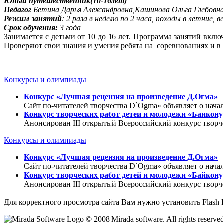
Юный путешественник(10-16лет)
Педагог
Бетина Дарья Александровна,Кашинова Ольга Глебовн
Режим занятий
: 2 раза в неделю по 2 часа, походы в летние, 
Срок обучения:
3 года
Занимается с детьми от 10 до 16 лет. Программа занятий вкл
Проверяют свои знания и умения ребята на соревнованиях и в 
Конкурсы и олимпиады
Конкурс «Лучшая рецензия на произведение Д.Огма»
Сайт по-читателей творчества D`Ogma» объявляет о нача
Конкурс творческих работ детей и молодежи «Байкон
Анонсирован III открытый Всероссийский конкурс твор
Конкурсы и олимпиады
Конкурс «Лучшая рецензия на произведение Д.Огма»
Сайт по-читателей творчества D`Ogma» объявляет о нача
Конкурс творческих работ детей и молодежи «Байкон
Анонсирован III открытый Всероссийский конкурс твор
Для корректного просмотра сайта Вам нужно установить Flash 
© 2008 Mirada software. All rights reserve