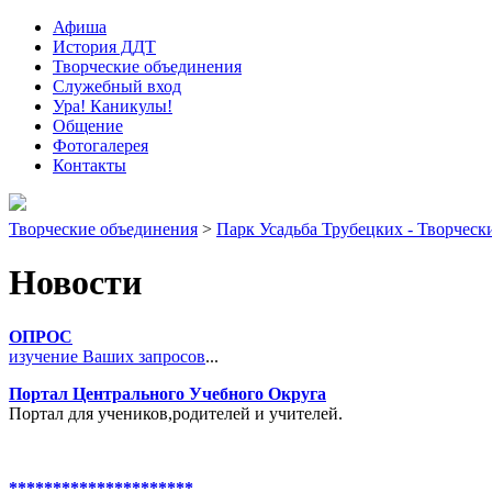
Афиша
История ДДТ
Творческие объединения
Служебный вход
Ура! Каникулы!
Общение
Фотогалерея
Контакты
Творческие объединения
>
Парк Усадьба Трубецких - Творческ
Новости
ОПРОС
изучение Ваших запросов
...
Портал Центрального Учебного Округа
Портал для учеников,родителей и учителей.
*********************