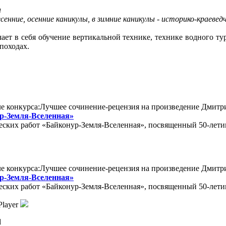
а
весенние, осенние каникулы, в зимние каникулы - историко-краеве
ючает в себя обучение вертикальной технике, технике водного т
походах.
ле конкурса:Лучшее сочинение-рецензия на произведение Дмитр
ур-Земля-Вселенная»
ческих работ «Байконур-Земля-Вселенная», посвященный
50-лет
ле конкурса:Лучшее сочинение-рецензия на произведение Дмитр
ур-Земля-Вселенная»
ческих работ «Байконур-Земля-Вселенная», посвященный
50-лет
Player
d