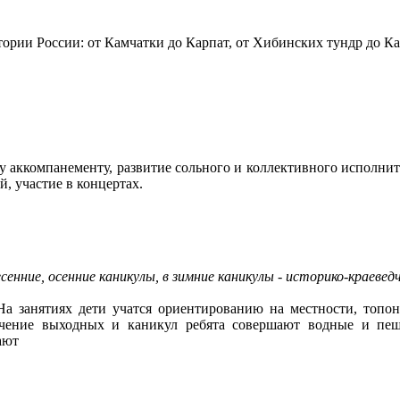
ории России: от Камчатки до Карпат, от Хибинских тундр до К
у аккомпанементу, развитие сольного и коллективного исполнит
, участие в концертах.
весенние, осенние каникулы, в зимние каникулы - историко-краеве
. На занятиях дети учатся ориентированию на местности, топ
течение выходных и каникул ребята совершают водные и пе
ают