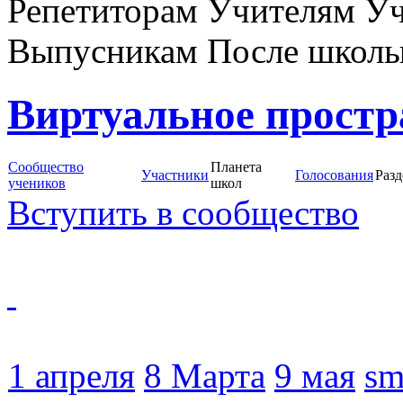
Репетиторам Учителям У
Выпусникам После школ
Виртуальное простр
Сообщество
Планета
Участники
Голосования
Раз
учеников
школ
Вступить в сообщество
1 апреля
8 Марта
9 мая
sm