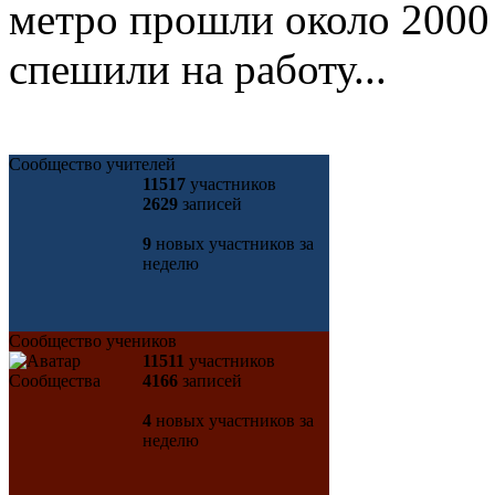
метро прошли около 2000
спешили на работу...
Сообщество учителей
11517
участников
2629
записей
9
новых участников за
неделю
Сообщество учеников
11511
участников
4166
записей
4
новых участников за
неделю