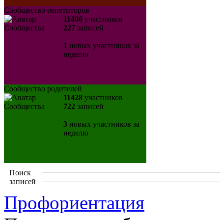
Сообщество репетиторов
11406
участников
227
записей
1
новых участников за
неделю
Сообщество родителей
11428
участников
722
записей
3
новых участников за
неделю
Поиск
записей
Профориентация