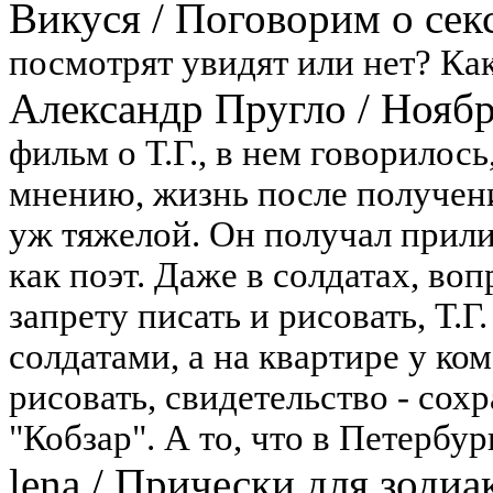
Викуся
/
Поговорим о секс
посмотрят увидят или нет? Ка
Александр Пругло
/
Нояб
фильм о Т.Г., в нем говорилос
мнению, жизнь после получени
уж тяжелой. Он получал прили
как поэт. Даже в солдатах, во
запрету писать и рисовать, Т.Г
солдатами, а на квартире у ко
рисовать, свидетельство - со
"Кобзар". А то, что в Петербург
lena
/
Прически для зодиа