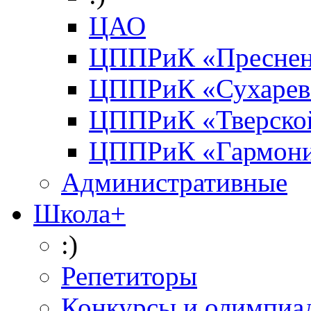
ЦАО
ЦППРиК «Преснен
ЦППРиК «Сухарев
ЦППРиК «Тверско
ЦППРиК «Гармон
Административные
Школа+
:)
Репетиторы
Конкурсы и олимпиа