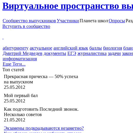
Виртуальное пространство в
Сообщество выпускников
Участники
Планета школ
Опросы
Раз
Вступить в сообщество
абитуриенту
актуальное
английский язык
баллы
биология
блан
Дмитрий Медведев
документы
ЕГЭ
журналистика
задачи
закон
информатизация
Еще Теги...
Топ статей
Прекрасная прическа — 50% успеха
на выпускном
25.05.2012
Мой первый бал
25.05.2012
Как подготовить Последний звонок.
Несколько советов
21.05.2012
Экзамены подкрадываются незаметно?