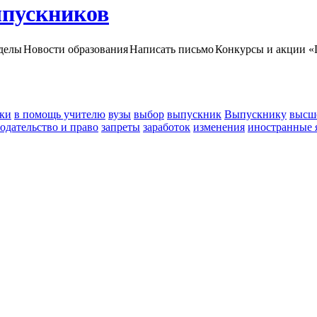
ыпускников
делы
Новости образования
Написать письмо
Конкурсы и акции «
ки
в помощь учителю
вузы
выбор
выпускник
Выпускнику
высш
одательство и право
запреты
заработок
изменения
иностранные 