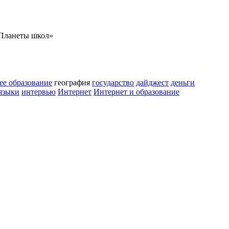
Планеты школ»
ее образование
география
государство
дайджест
деньги
языки
интервью
Интернет
Интернет и образование