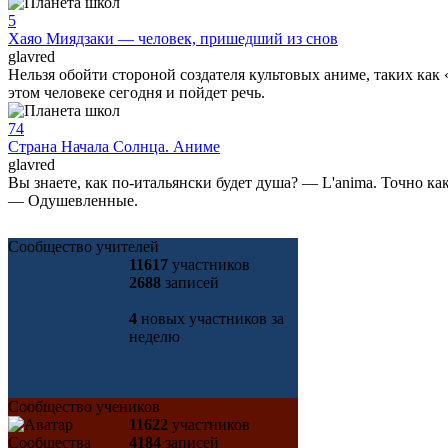
5
Хаяо Миядзаки — человек, пришедший из снов
glavred
Нельзя обойти стороной создателя культовых аниме, таких ка
этом человеке сегодня и пойдет речь.
74
Страна Начала Солнца. Аниме
glavred
Вы знаете, как по-итальянски будет душа? — L'anima. Точно к
— Одушевленные.
Сообщество учителей
11617
участников
2688
записей
4
новых участников за
неделю
Сообщество учеников
11622
участников
4184
записей