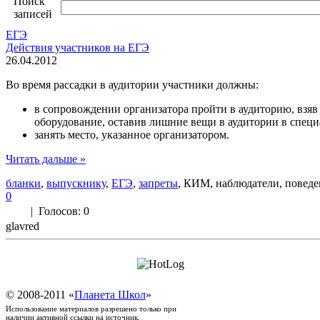
Поиск
записей
ЕГЭ
Действия участников на ЕГЭ
26.04.2012
Во время рассадки в аудитории участники должны:
в сопровождении организатора пройти в аудиторию, взяв 
оборудование, оставив лишние вещи в аудитории в специ
занять место, указанное организатором.
Читать дальше »
бланки
,
выпускнику
,
ЕГЭ
,
запреты
, КИМ, наблюдатели, поведе
0
|
Голосов: 0
glavred
© 2008-2011 «
Планета Школ
»
Использование материалов разрешено только при
наличии активной ссылки на источник.