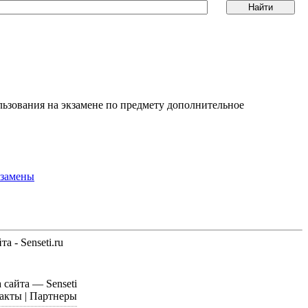
ользования на экзамене по предмету дополнительное
кзамены
а - Senseti.ru
 сайта — Senseti
такты | Партнеры