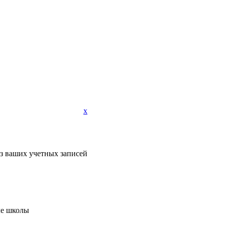
x
из ваших учетных записей
ле школы