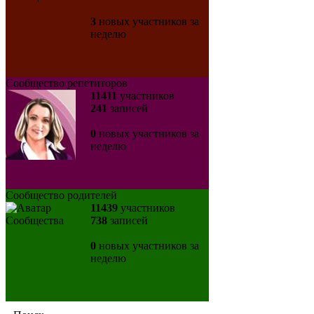
3
новых участников за
неделю
Сообщество репетиторов
11411
участников
241
записей
0
новых участников за
неделю
Сообщество родителей
11439
участников
738
записей
0
новых участников за
неделю