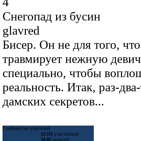
4
Снегопад из бусин
glavred
Бисер. Он не для того, чт
травмирует нежную девич
специально, чтобы вопло
реальность. Итак, раз-два
дамских секретов...
Сообщество учителей
11533
участников
2638
записей