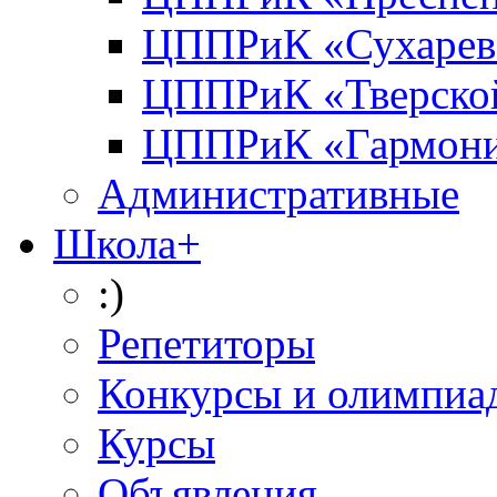
ЦППРиК «Сухарев
ЦППРиК «Тверско
ЦППРиК «Гармон
Административные
Школа+
:)
Репетиторы
Конкурсы и олимпиа
Курсы
Объявления