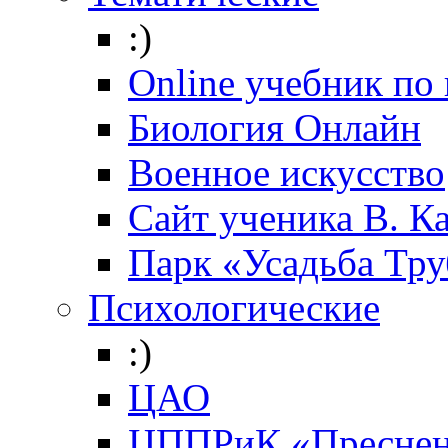
:)
Online учебник по
Биология Онлайн
Военное искусство
Cайт ученика В. К
Парк «Усадьба Тр
Психологические
:)
ЦАО
ЦППРиК «Преснен