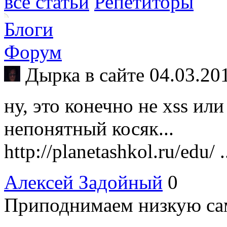
все статьи
Репетиторы
Блоги
Форум
Дырка в сайте
04.03.20
ну, это конечно не xss ил
непонятный косяк...
http://planetashkol.ru/edu/ .
Алексей Задойный
0
Приподнимаем низкую с