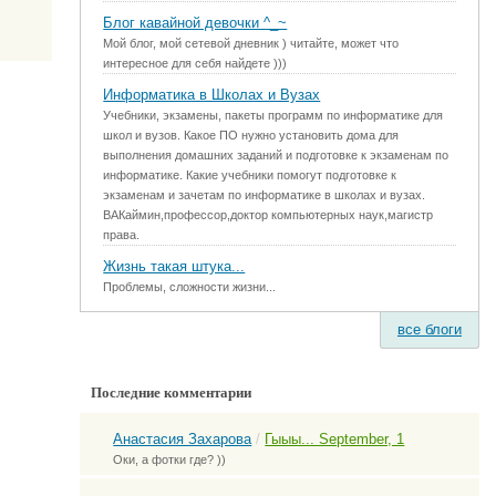
Блог кавайной девочки ^_~
Мой блог, мой сетевой дневник ) читайте, может что
интересное для себя найдете )))
Информатика в Школах и Вузах
Учебники, экзамены, пакеты программ по информатике для
школ и вузов. Какое ПО нужно установить дома для
выполнения домашних заданий и подготовке к экзаменам по
информатике. Какие учебники помогут подготовке к
экзаменам и зачетам по информатике в школах и вузах.
ВАКаймин,профессор,доктор компьютерных наук,магистр
права.
Жизнь такая штука...
Проблемы, сложности жизни...
все блоги
Последние комментарии
Анастасия Захарова
/
Гыыы... September, 1
Оки, а фотки где? ))