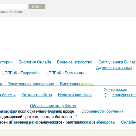
запомнить меня
истории
Биология Онлайн
Военное искусство
Cайт ученика В. Ка
Административные
ЦППРиК «Тверской»
ЦППРиК «Гармония»
я
Электронное расписание
Викторины
подарки!
Учительская
а билеты
Каталоги сайтов
Нормативная база
:)
Конкурсы и 
Образование за рубежом
шансон, это исключительно блотняк вроде
ый кредит
:)
Стипендии и гранты
Особенности обучения
димирский централ, когда я банковал..."
воей (в переводе с французского) - баллада о любви?..
...
Развитие речи
Иллюзии
Фотоприколы
Анекдоты
Онлайн