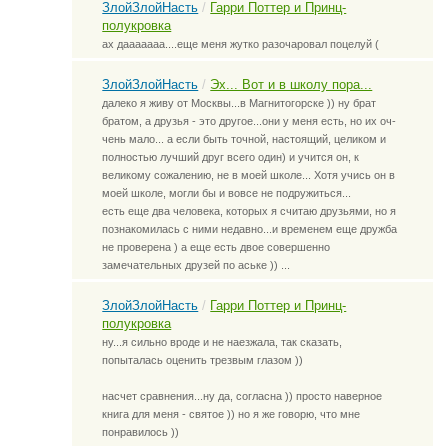
ЗлойЗлойНасть
/
Гарри Поттер и Принц-
полукровка
ах дааааааа....еще меня жутко разочаровал поцелуй (
ЗлойЗлойНасть
/
Эх... Вот и в школу пора...
далеко я живу от Москвы...в Магнитогорске )) ну брат
братом, а друзья - это другое...они у меня есть, но их оч-
чень мало... а если быть точной, настоящий, целиком и
полностью лучший друг всего один) и учится он, к
великому сожалению, не в моей школе... Хотя учись он в
моей школе, могли бы и вовсе не подружиться...
есть еще два человека, которых я считаю друзьями, но я
познакомилась с ними недавно...и временем еще дружба
не проверена ) а еще есть двое совершенно
замечательных друзей по аське )) ...
ЗлойЗлойНасть
/
Гарри Поттер и Принц-
полукровка
ну...я сильно вроде и не наезжала, так сказать,
попыталась оценить трезвым глазом ))
насчет сравнения...ну да, согласна )) просто наверное
книга для меня - святое )) но я же говорю, что мне
понравилось ))