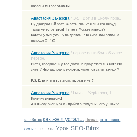
наверно мы все эгоисты.
Анастасия Захарова
/
Эх... Вот и в школу пора...
Ну двоюродный брат же есть, значит и еще кто-нибудь
такой же встретится!
Ты не в Москве живешь?
Кстати, улыбнуло - "Два дебила - это сила, или психи на
природе ))) " )))
Анастасия Захарова
/
первое сентября. обычное
первое..
Витёк, наверное, и у вас долго не продержится )) Хотя кто
знает? Иногда люди меняются, может он за ум взялся!?
P.S. Кстати, мы все эгоисты, разве нет?
Анастасия Захарова
/
Гыыы... September, 1
Конечно интересно!
А в школу рискнула бы прийти в "голубых неко-ушках"?
как же я устал...
заработок
Начало
ОСТОРОЖНО
Урок SEO-Bitrix
ТЕСТ \ ДЗ
ЮМОР!!!