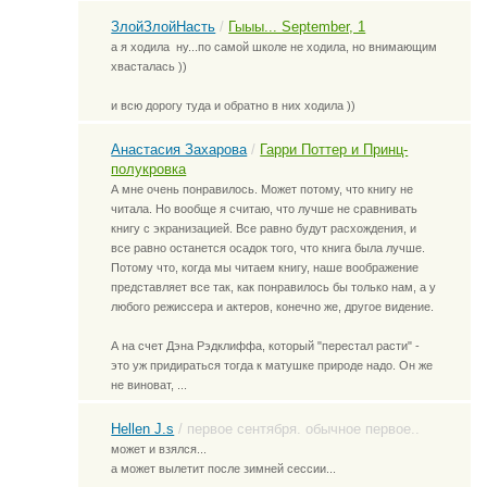
ЗлойЗлойНасть
/
Гыыы... September, 1
а я ходила
ну...по самой школе не ходила, но внимающим
хвасталась ))
и всю дорогу туда и обратно в них ходила ))
Анастасия Захарова
/
Гарри Поттер и Принц-
полукровка
А мне очень понравилось. Может потому, что книгу не
читала. Но вообще я считаю, что лучше не сравнивать
книгу с экранизацией. Все равно будут расхождения, и
все равно останется осадок того, что книга была лучше.
Потому что, когда мы читаем книгу, наше воображение
представляет все так, как понравилось бы только нам, а у
любого режиссера и актеров, конечно же, другое видение.
А на счет Дэна Рэдклиффа, который "перестал расти" -
это уж придираться тогда к матушке природе надо. Он же
не виноват, ...
Hellen J.s
/
первое сентября. обычное первое..
может и взялся...
а может вылетит после зимней сессии...