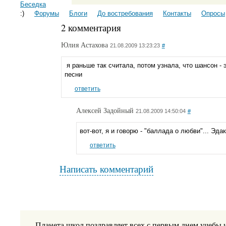
Беседка
:)
Форумы
Блоги
До востребования
Контакты
Опросы
2 комментария
Юлия Астахова
21.08.2009 13:23:23
#
я раньше так считала, потом узнала, что шансон - 
песни
ответить
Алексей Задойный
21.08.2009 14:50:04
#
вот-вот, я и говорю - "баллада о любви"... Эдаки
ответить
Написать комментарий
Планета школ поздравляет всех с первым днем учебы 