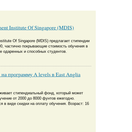
nt Institute Of Singapore (MDIS)
stitute Of Singapore (MDIS) предлагает стипендии
00, частично покрывающие стоимость обучения в
е одаренных и способных студентов.
а программу A levels в East Anglia
живает стипендиальный фонд, который может
учение от 2000 до 8000 фунтов ежегодно.
 в виде скидки на оплату обучения. Возраст: 16