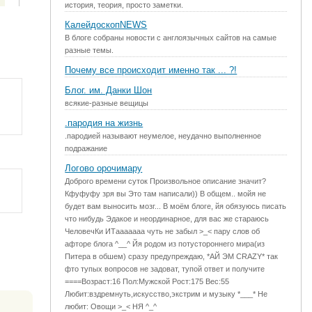
история, теория, просто заметки.
КалейдоскопNEWS
В блоге собраны новости с англоязычных сайтов на самые
разные темы.
Почему все происходит именно так ... ?!
Блог. им. Данки Шон
всякие-разные вещицы
.пародия на жизнь
.пародией называют неумелое, неудачно выполненное
подражание
Логово орочимару
Доброго времени суток Произвольное описание значит?
Кфуфуфу зря вы Это там написали)) В общем.. мойя не
будет вам выносить мозг... В моём блоге, йя обязуюсь писать
что нибудь Эдакое и неординарное, для вас же стараюсь
ЧеловечКи ИТааааааа чуть не забыл >_< пару слов об
афторе блога ^__^ Йя родом из потустороннего мира(из
Питера в обшем) сразу предупреждаю, *АЙ ЭМ CRAZY* так
фто тупых вопросов не задоват, тупой ответ и получите
====Возраст:16 Пол:Мужской Рост:175 Вес:55
Любит:вздремнуть,искусство,экстрим и музыку *___* Не
любит: Овощи >_< НЯ ^_^