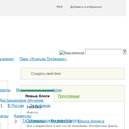
RSS
Добавить в избранное
сьяненко
Парк «Усадьба Трубецких»
Создать свой блог
гранты
Методические разработки
Новые блоги
Популярные
Дистанционное обучение
:)
В России
За рубежом
IneSSka
Инесса
-игры
Каникулы
Потенциальному маркетологу
:)
ТА «Апрель»
English Club
Школа бизнеса
Все о маркетинге и кое что об экономике. Интересные факты,