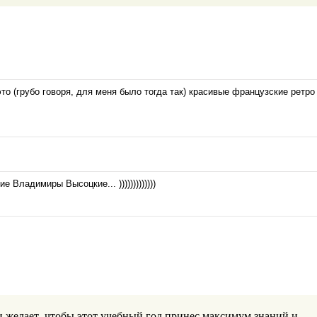
это (грубо говоря, для меня было тогда так) красивые французские ретро
е Владимиры Высоцкие... )))))))))))))
и желает, чтобы этот учебный год принес максимум знаний и