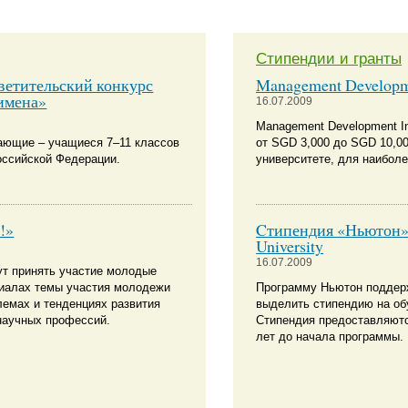
Стипендии и гранты
ветительский конкурс
Management Developme
имена»
16.07.2009
Management Development In
лающие – учащиеся 7–11 классов
от SGD 3,000 до SGD 10,0
оссийской Федерации.
университете, для наиболе
!»
Cтипендия «Ньютон» н
University
16.07.2009
ут принять участие молодые
иалах темы участия молодежи
Программу Ньютон поддер
лемах и тенденциях развития
выделить стипендию на об
 научных профессий.
Стипендия предоставляются
лет до начала программы.