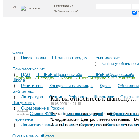
Регистрация
Забыли пароль?
Сайты
:)
Поиск школы
Школы по городам
Тематические
:)
Online учебник по 
Психологические
:)
ЦАО
ЦППРиК «Пресненский»
ЦППРиК «Сухаревский»
Главная
Беседка
Блоги
Блог Битрикс-SEO-Учителя
→
→
→
Школа+
:)
Репетиторы
Конкурсы и олимпиады
Курсы
Объявлени
Библиотека
Как вы относитесь к шансону?..
:)
Литература
Статьи
Рефераты
Шпаргалки
Ответы н
Выпускнику
19.08.2009 14:21:48
:)
Образование в России
Алексей
:)
Список ВУЗов
Считаете ли вы (как я считал когда-то), что 
Дни открытых дверей
Образовательн
Задойный
Переменка
"Владимирский Централ, ветер северный... Вла
:)
Логические задачи
Или вы всё же в курсе, что шансон в основе с
Школьный цитатник
Знаете ли вы, что
Обои на рабочий стол