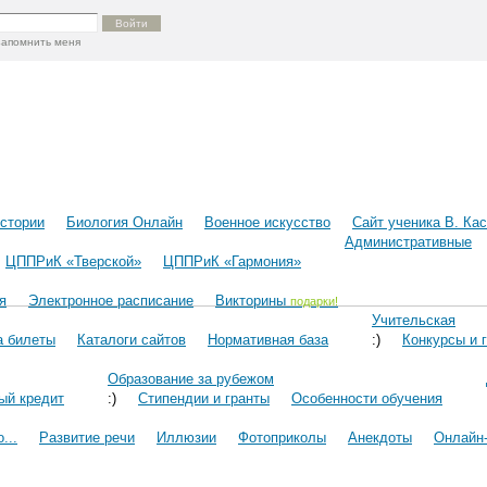
запомнить меня
истории
Биология Онлайн
Военное искусство
Cайт ученика В. Ка
Административные
ЦППРиК «Тверской»
ЦППРиК «Гармония»
я
Электронное расписание
Викторины
подарки!
Учительская
а билеты
Каталоги сайтов
Нормативная база
:)
Конкурсы и 
Образование за рубежом
ый кредит
:)
Стипендии и гранты
Особенности обучения
...
Развитие речи
Иллюзии
Фотоприколы
Анекдоты
Онлайн