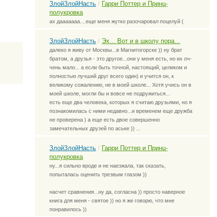
ЗлойЗлойНасть
/
Гарри Поттер и Принц-
полукровка
ах дааааааа....еще меня жутко разочаровал поцелуй (
ЗлойЗлойНасть
/
Эх... Вот и в школу пора...
далеко я живу от Москвы...в Магнитогорске )) ну брат
братом, а друзья - это другое...они у меня есть, но их оч-
чень мало... а если быть точной, настоящий, целиком и
полностью лучший друг всего один) и учится он, к
великому сожалению, не в моей школе... Хотя учись он в
моей школе, могли бы и вовсе не подружиться...
есть еще два человека, которых я считаю друзьями, но я
познакомилась с ними недавно...и временем еще дружба
не проверена ) а еще есть двое совершенно
замечательных друзей по аське )) ...
ЗлойЗлойНасть
/
Гарри Поттер и Принц-
полукровка
ну...я сильно вроде и не наезжала, так сказать,
попыталась оценить трезвым глазом ))
насчет сравнения...ну да, согласна )) просто наверное
книга для меня - святое )) но я же говорю, что мне
понравилось ))