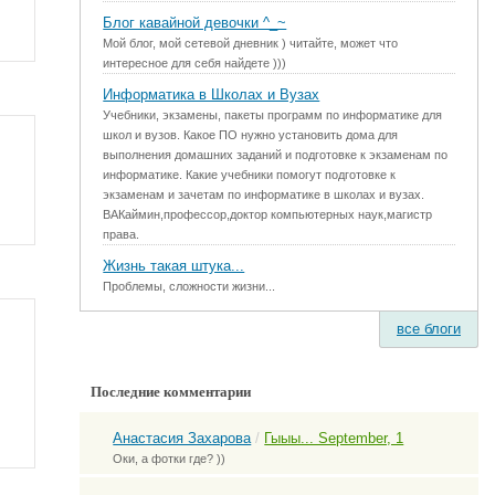
Блог кавайной девочки ^_~
Мой блог, мой сетевой дневник ) читайте, может что
интересное для себя найдете )))
Информатика в Школах и Вузах
Учебники, экзамены, пакеты программ по информатике для
школ и вузов. Какое ПО нужно установить дома для
выполнения домашних заданий и подготовке к экзаменам по
информатике. Какие учебники помогут подготовке к
экзаменам и зачетам по информатике в школах и вузах.
ВАКаймин,профессор,доктор компьютерных наук,магистр
права.
Жизнь такая штука...
Проблемы, сложности жизни...
все блоги
Последние комментарии
Анастасия Захарова
/
Гыыы... September, 1
Оки, а фотки где? ))