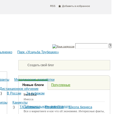
RSS
Добавить в избранное
сьяненко
Парк «Усадьба Трубецких»
Создать свой блог
гранты
Методические разработки
Новые блоги
Популярные
Дистанционное обучение
:)
В России
За рубежом
IneSSka
Инесса
-игры
Каникулы
Потенциальному маркетологу
:)
ТА «Апрель»
English Club
Школа бизнеса
Все о маркетинге и кое что об экономике. Интересные факты,