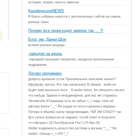
история, теория, просто заметки.
КалейдоскопNEWS
В блоге собраны новости с англоязычных сайтов на самые
разные темы.
Почему все происходит именно так ... ?!
Блог. им. Данки Шон
всякие-разные вещицы
.пародия на жизнь
.пародией называют неумелое, неудачно выполненное
подражание
Логово орочимару
Доброго времени суток Произвольное описание значит?
Кфуфуфу зря вы Это там написали)) В общем.. мойя не
будет вам выносить мозг... В моём блоге, йя обязуюсь писать
что нибудь Эдакое и неординарное, для вас же стараюсь
ЧеловечКи ИТааааааа чуть не забыл >_< пару слов об
афторе блога ^__^ Йя родом из потустороннего мира(из
Питера в обшем) сразу предупреждаю, *АЙ ЭМ CRAZY* так
фто тупых вопросов не задоват, тупой ответ и получите
====Возраст:16 Пол:Мужской Рост:175 Вес:55
Любит:вздремнуть,искусство,экстрим и музыку *___* Не
любит: Овощи >_< НЯ ^_^