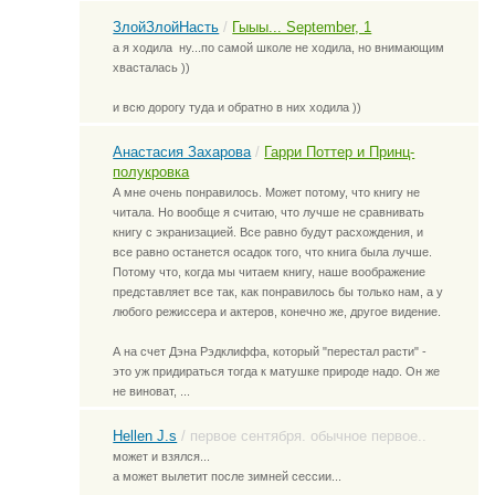
ЗлойЗлойНасть
/
Гыыы... September, 1
а я ходила
ну...по самой школе не ходила, но внимающим
хвасталась ))
и всю дорогу туда и обратно в них ходила ))
Анастасия Захарова
/
Гарри Поттер и Принц-
полукровка
А мне очень понравилось. Может потому, что книгу не
читала. Но вообще я считаю, что лучше не сравнивать
книгу с экранизацией. Все равно будут расхождения, и
все равно останется осадок того, что книга была лучше.
Потому что, когда мы читаем книгу, наше воображение
представляет все так, как понравилось бы только нам, а у
любого режиссера и актеров, конечно же, другое видение.
А на счет Дэна Рэдклиффа, который "перестал расти" -
это уж придираться тогда к матушке природе надо. Он же
не виноват, ...
Hellen J.s
/
первое сентября. обычное первое..
может и взялся...
а может вылетит после зимней сессии...