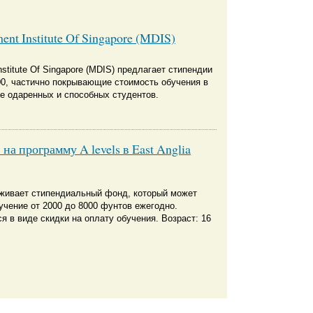
nt Institute Of Singapore (MDIS)
stitute Of Singapore (MDIS) предлагает стипендии
00, частично покрывающие стоимость обучения в
е одаренных и способных студентов.
а программу A levels в East Anglia
живает стипендиальный фонд, который может
учение от 2000 до 8000 фунтов ежегодно.
 в виде скидки на оплату обучения. Возраст: 16