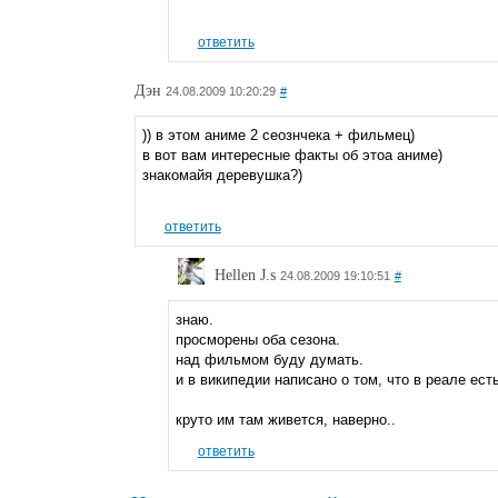
ответить
Дэн
24.08.2009 10:20:29
#
)) в этом аниме 2 сеознчека + фильмец)
в вот вам интересные факты об этоа аниме)
знакомайя деревушка?)
ответить
Hellen J.s
24.08.2009 19:10:51
#
знаю.
просморены оба сезона.
над фильмом буду думать.
и в википедии написано о том, что в реале ест
круто им там живется, наверно..
ответить