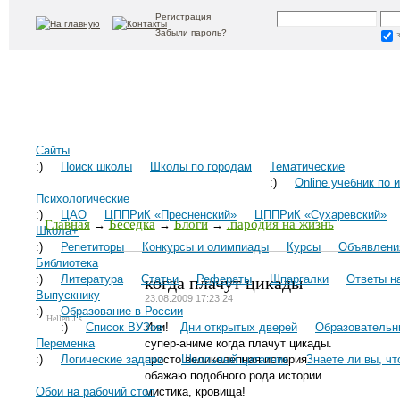
Регистрация
Забыли пароль?
Сайты
:)
Поиск школы
Школы по городам
Тематические
:)
Online учебник по 
Психологические
:)
ЦАО
ЦППРиК «Пресненский»
ЦППРиК «Сухаревский»
Главная
Беседка
Блоги
.пародия на жизнь
→
→
→
Школа+
:)
Репетиторы
Конкурсы и олимпиады
Курсы
Объявлени
Библиотека
когда плачут цикады
:)
Литература
Статьи
Рефераты
Шпаргалки
Ответы н
Выпускнику
23.08.2009 17:23:24
:)
Образование в России
Hellen J.s
:)
Список ВУЗов
Иии!
Дни открытых дверей
Образовательн
Переменка
супер-аниме когда плачут цикады.
:)
Логические задачи
просто великолепная история.
Школьный цитатник
Знаете ли вы, что
обажаю подобного рода истории.
Обои на рабочий стол
мистика, кровища!