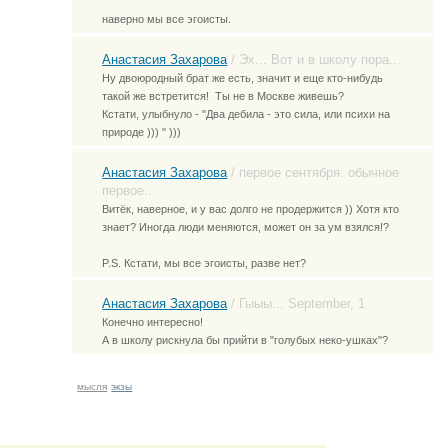
наверно мы все эгоисты.
Анастасия Захарова
/
Эх... Вот и в школу пора...
Ну двоюродный брат же есть, значит и еще кто-нибудь
такой же встретится!
Ты не в Москве живешь?
Кстати, улыбнуло - "Два дебила - это сила, или психи на
природе ))) " )))
Анастасия Захарова
/
первое сентября. обычное
первое..
Витёк, наверное, и у вас долго не продержится )) Хотя кто
знает? Иногда люди меняются, может он за ум взялся!?
P.S. Кстати, мы все эгоисты, разве нет?
Анастасия Захарова
/
Гыыы... September, 1
Конечно интересно!
А в школу рискнула бы прийти в "голубых неко-ушках"?
мысля
экзы