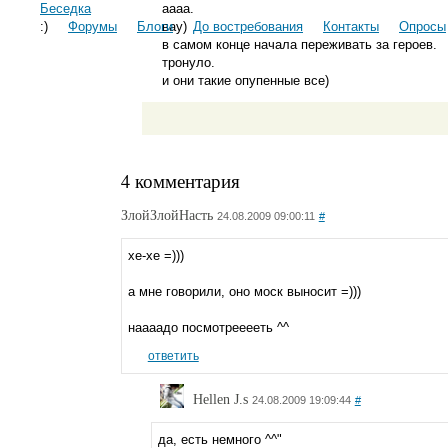
Беседка
аааа.
:)
Форумы
Блоги
вау)
До востребования
Контакты
Опросы
в самом конце начала переживать за героев.
тронуло.
и они такие опупенные все)
4 комментария
ЗлойЗлойНасть
24.08.2009 09:00:11
#
хе-хе =)))
а мне говорили, оно моск выносит =)))
наааадо посмотрееееть ^^
ответить
Hellen J.s
24.08.2009 19:09:44
#
да, есть немного ^^"