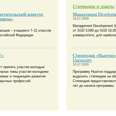
Стипендии и гранты
ветительский конкурс
Management Developme
имена»
16.07.2009
Management Development In
лающие – учащиеся 7–11 классов
от SGD 3,000 до SGD 10,0
оссийской Федерации.
университете, для наиболе
!»
Cтипендия «Ньютон» н
University
16.07.2009
ут принять участие молодые
иалах темы участия молодежи
Программу Ньютон поддер
лемах и тенденциях развития
выделить стипендию на об
 научных профессий.
Стипендия предоставляются
лет до начала программы.