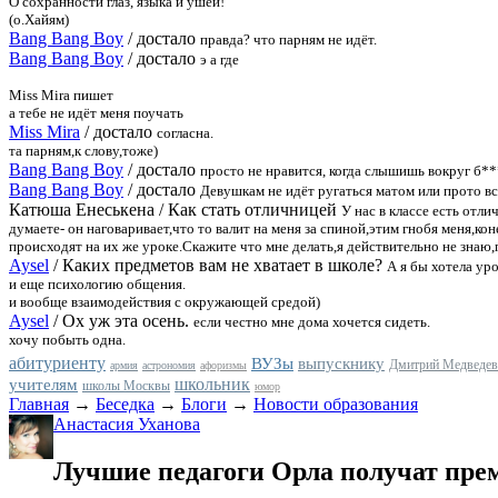
О сохранности глаз, языка и ушей!"
(о.Хайям)
Bang Bang Boy
/
достало
правда? что парням не идёт.
Bang Bang Boy
/
достало
э а где
Miss Mira пишет
а тебе не идёт меня поучать
Miss Mira
/
достало
согласна.
та парням,к слову,тоже)
Bang Bang Boy
/
достало
просто не нравится, когда слышишь вокруг б**
Bang Bang Boy
/
достало
Девушкам не идёт ругаться матом или прото вс
Катюша Енеськена
/
Как стать отличницей
У нас в классе есть отл
думаете- он наговаривает,что то валит на меня за спиной,этим гнобя меня,к
происходят на их же уроке.Скажите что мне делать,я действительно не знаю,
Aysel
/
Каких предметов вам не хватает в школе?
А я бы хотела ур
и еще психологию общения.
и вообще взаимодействия с окружающей средой)
Aysel
/
Ох уж эта осень.
если честно мне дома хочется сидеть.
хочу побыть одна.
абитуриенту
ВУЗы
выпускнику
Дмитрий Медведев
армия
астрономия
афоризмы
школьник
учителям
школы Москвы
юмор
Главная
→
Беседка
→
Блоги
→
Новости образования
Анастасия Уханова
Лучшие педагоги Орла получат пре