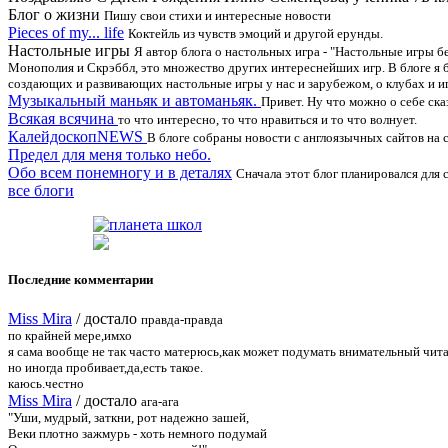
Блог о жизни
Пишу свои стихи и интересные новости
Pieces of my... life
Коктейль из чувств эмоций и другой ерунды.
Настольные игры
Я автор блога о настольных игра - "Настольные игры бе
Монополия и Скрэббл, это множество других интереснейших игр. В блоге я бу
создающих и развивающих настольные игры у нас и зарубежом, о клубах и игр
Музыкальный маньяк и автоманьяк.
Привет. Ну что можно о себе ска
Всякая всячина
то что интересно, то что нравиться и то что волнует.
КалейдоскопNEWS
В блоге собраны новости с англоязычных сайтов на 
Предел для меня только небо.
Обо всем понемногу и в деталях
Сначала этот блог планировался для с
все блоги
Последние комментарии
Miss Mira
/
достало
правда-правда
по крайней мере,имхо
я сама вообще не так часто матерюсь,как может подумать внимательный чита
но иногда пробивает,да,есть такое.
каюсь.честно
Miss Mira
/
достало
ага-ага
"Уши, мудрый, заткни, рот надежно зашей,
Веки плотно зажмурь - хоть немного подумай