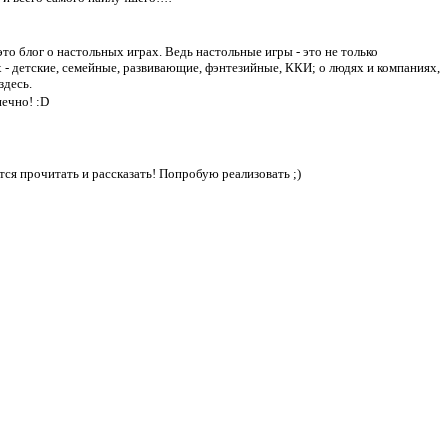
это блог о настольных играх. Ведь настольные игры - это не только
х - детские, семейные, развивающие, фэнтезийные, ККИ; о людях и компаниях,
здесь.
нечно! :D
ется прочитать и рассказать! Попробую реализовать ;)