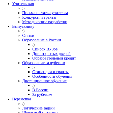
Учительская
:)
Письма и статьи учителям
Конкурсы и гранты
Методические разработки
Выпускнику
:)
Статьи
Образование в России
:)
Список ВУЗов
Дни открытых дверей
Образовательный кредит
Образование за рубежом
:)
Стипендии и гранты
Особенности обучения
Дистанционное обучение
:)
В России
За рубежом
Переменка
:)
Логические задачи
Школьный цитатник