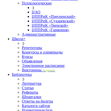
Психологические
:)
ЦАО
ЦППРиК «Пресненский»
ЦППРиК «Сухаревский»
ЦППРиК «Тверской»
ЦППРиК «Гармония»
Административные
Школа+
:)
Репетиторы
Конкурсы и олимпиады
Курсы
Объявления
Электронное расписание
Викторины
подарки!
Библиотека
:)
Литература
Статьи
Рефераты
Шпаргалки
Ответы на билеты
Каталоги сайтов
Нормативная база