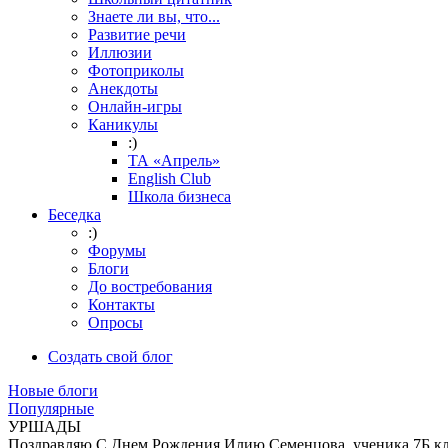
Знаете ли вы, что...
Развитие речи
Иллюзии
Фотоприколы
Анекдоты
Онлайн-игры
Каникулы
:)
ТА «Апрель»
English Club
Школа бизнеса
Беседка
:)
Форумы
Блоги
До востребования
Контакты
Опросы
Создать свой блог
Новые блоги
Популярные
УРШАДЫ
Поздравляю С Днем Рождения Илию Семенцова, ученика 7Б кл