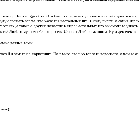
з купюр" http://bggeek.ru. Это блог о том, чем я увлекаюсь в свободное время, 
ду освещать все то, что касается настольных игр. Я буду писать о самих игра
отеках, а также о других новостях в мире настольных игр вы сможете узнать 
зать? Люблю музыку (Pet shop boys, U2 etc.). Люблю машины. Ну и девочек, ко
самые разные темы.
татей и заметок о маркетинге. Но в мире столько всего интересного, о чем хоч
тель))