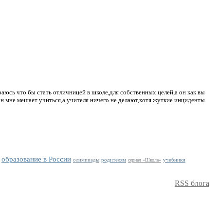
раюсь что бы стать отличницей в школе,для собственных целей,а он как вы
 он мне мешает учиться,а учителя ничего не делают,хотя жуткие инциденты
образование в России
олимпиады
родителям
учебники
сериал «Школа»
RSS блога