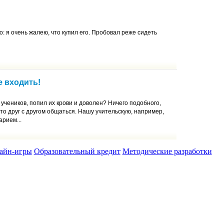
о: я очень жалею, что купил его. Пробовал реже сидеть
 входить!
учеников, попил их крови и доволен? Ничего подобного,
-то друг с другом общаться. Нашу учительскую, например,
рием...
айн-игры
Образовательный кредит
Методические разработки