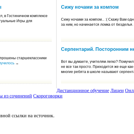
ы
Сижу ночами за компом
ул, в Гостиничном комплексе
Сижу ночами за компом... :( Скажу Вам одн
туальные Игры для
за ним, но начинается ломка от безделья.
Серпентарий. Посторонним не
и опрошены старшеклассники
Вот вы думаете, учителям легко? Помучил 
лучилось
→
не все так просто. Приходится же еще как
многие ребята в школе называют серпента
Дистанционное обучение
Лицеи
Онл
ы из сочинений
Скороговорки
вной ссылки на источник.