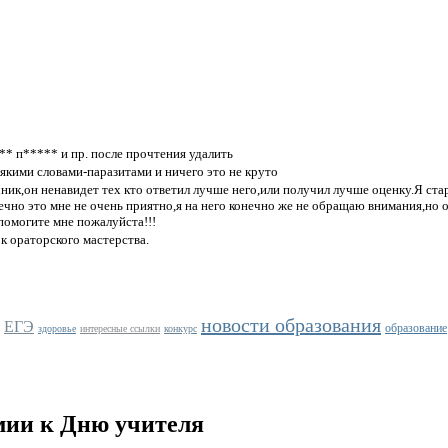
** п***** и пр. после прочтения удалить
якими словами-паразитами и ничего это не круто
ичник,он ненавидет тех кто ответил лучше него,или получил лучше оценку.Я ста
онечно это мне не очень приятно,я на него конечно же не обращаю внимания,но
помогите мне пожалуйста!!!
ок ораторского мастерства.
новости образования
ЕГЭ
образование
здоровье
интересные ссылки
конкурс
мии к Дню учителя