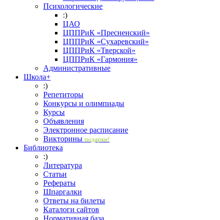
Психологические
:)
ЦАО
ЦППРиК «Пресненский»
ЦППРиК «Сухаревский»
ЦППРиК «Тверской»
ЦППРиК «Гармония»
Административные
Школа+
:)
Репетиторы
Конкурсы и олимпиады
Курсы
Объявления
Электронное расписание
Викторины
подарки!
Библиотека
:)
Литература
Статьи
Рефераты
Шпаргалки
Ответы на билеты
Каталоги сайтов
Нормативная база