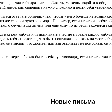
ричины, начал тебя дразнить и обижать, можешь подойти к обидчи
то? Главное, разговаривать нужно спокойно и вести себя уверенно.
читься отвечать обидчику так, чтобы у него больше не возникало
 меткое слово и чувство юмора. Например, если кто-то из ребят о
го случая вряд ли ему или ещё кому-то из ребят захочется зади
ся над кем-нибудь или принимать участие в травле какого-нибудь 
идеть тебя - представь, что бы ты ощущала, окажись на месте об
к не виноват, что хромает или выговаривает не все буквы, он и т
есте "жертвы" - как бы ты себя чувствовал(а), если кто-то стал т
Новые письма