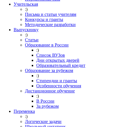
Учительская
:)
Письма и статьи учителям
Конкурсы и гранты
Методические разработки
Выпускнику
:)
Статьи
Образование в России
:)
Список ВУЗов
Дни открытых дверей
Образовательный кредит
Образование за рубежом
:)
Стипендии и гранты
Особенности обучения
Дистанционное обучение
:)
В России
За рубежом
Переменка
:)
Логические задачи
Школьный цитатник