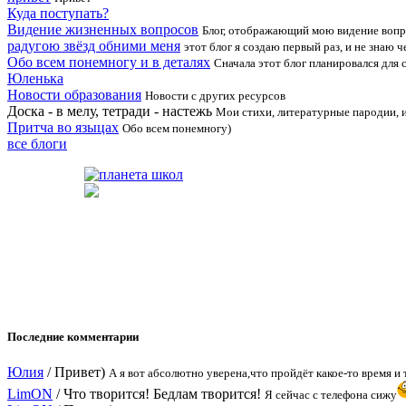
Куда поступать?
Видение жизненных вопросов
Блог, отображающий мою видение воп
радугою звёзд обними меня
этот блог я создаю первый раз, и не знаю че
Обо всем понемногу и в деталях
Сначала этот блог планировался для с
Юленька
Новости образования
Новости с других ресурсов
Доска - в мелу, тетради - настежь
Мои стихи, литературные пародии, и
Притча во языцах
Обо всем понемногу)
все блоги
Последние комментарии
Юлия
/
Привет)
А я вот абсолютно уверена,что пройдёт какое-то время и 
LimON
/
Что творится! Бедлам творится!
Я сейчас с телефона сижу