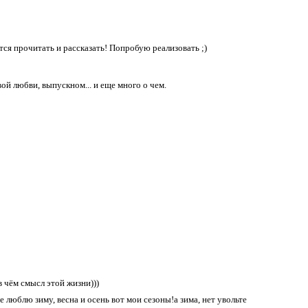
ется прочитать и рассказать! Попробую реализовать ;)
ой любви, выпускном... и еще много о чем.
в чём смысл этой жизни)))
Не люблю зиму, весна и осень
вот мои сезоны!а зима, нет увольте