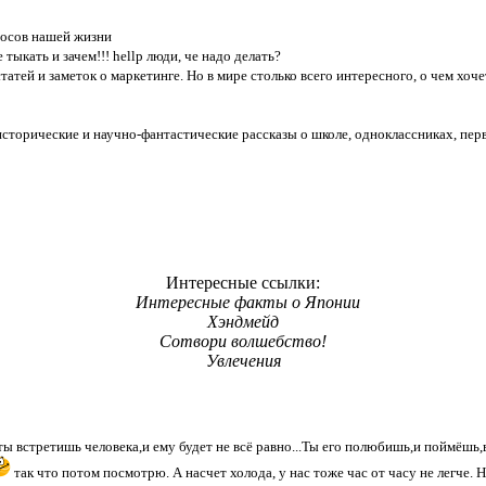
росов нашей жизни
 тыкать и зачем!!! hellp люди, че надо делать?
татей и заметок о маркетинге. Но в мире столько всего интересного, о чем хоч
сторические и научно-фантастические рассказы о школе, одноклассниках, перв
Интересные ссылки:
Интересные факты о Японии
Хэндмейд
Сотвори волшебство!
Увлечения
ты встретишь человека,и ему будет не всё равно...Ты его полюбишь,и поймёшь,
так что потом посмотрю. А насчет холода, у нас тоже час от часу не легче. 