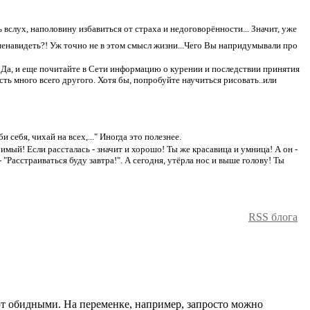
ь вслух, наполовину избавиться от страха и недоговорённости... Значит, уже
о ненавидеть?! Уж точно не в этом смысл жизни...Чего Вы напридумывали про
. Да, и еще почитайте в Сети информацию о курении и последствии принятия
сть много всего другого. Хотя бы, попробуйте научиться рисовать..или
 себя, чихай на всех,..." Иногда это полезнее.
бимый! Если рассталась - значит и хорошо! Ты же красавица и умница! А он -
- "Расстраиваться буду завтра!". А сегодня, утёрла нос и выше голову! Ты
RSS блога
ют обидными. На переменке, например, запросто можно