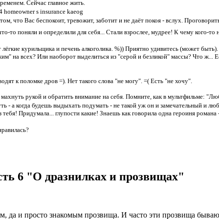
временем. Сейчас главное жить.
744 homeowner s insurance kaeog
том, что Вас беспокоит, тревожит, заботит и не даёт покоя - вслух. Проговорит
что-то поняли и определили для себя... Стали взрослее, мудрее! К чему кого-т
т лёгкие курильщика и печень алкоголика. %)) Приятно удивитесь (может быть)
им" на всех? Или наоборот выделиться из "серой и безликой" массы? Что ж... Е
водят к поломке дров =). Нет такого слова "не могу". =( Есть "не хочу".
 махнуть рукой и обратить внимание на себя. Помните, как в мультфильме: "Люби
нуть - а когда будешь выдыхать подумать - не такой уж он и замечательный и лю
без тебя! Придумала... глупости какие! Знаешь как говорила одна героиня романа 
нравилась?
асть 6 "О дразнилках и прозвищах"
ам, да и просто знакомым прозвища. И часто эти прозвища быва