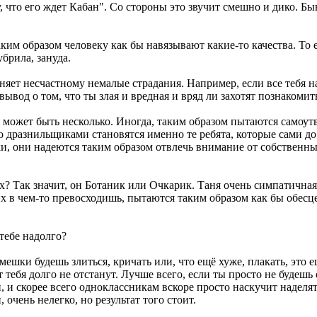
 что его ждет Кабан". Со стороны это звучит смешно и дико. Быв
таким образом человеку как бы навязывают какие-то качества. Т
убрила, зануда.
няет несчастному немалые страдания. Например, если все тебя 
 вывод о том, что ты злая и вредная и вряд ли захотят познакоми
ожет быть несколько. Иногда, таким образом пытаются самоутвер
 дразнильщиками становятся именно те ребята, которые сами до
, они надеются таким образом отвлечь внимание от собственных 
? Так значит, он Ботаник или Очкарик. Таня очень симпатичная
ы их в чем-то превосходишь, пытаются таким образом как бы обе
тебе надолго?
мешки будешь злиться, кричать или, что ещё хуже, плакать, это 
 от тебя долго не отстанут. Лучше всего, если ты просто не буде
, и скорее всего одноклассникам вскоре просто наскучит наделя
 очень нелегко, но результат того стоит.