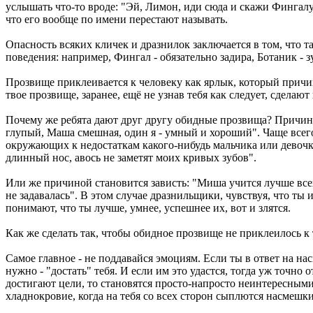
услышать что-то вроде: "Эй, Лимон, иди сюда и скажи Фингалу,
что его вообще по имени перестают называть.
Опасность всяких кличек и дразнилок заключается в том, что 
поведения: например, Фингал - обязательно задира, Ботаник - з
Прозвище приклеивается к человеку как ярлык, который причи
твое прозвище, заранее, ещё не узнав тебя как следует, сделают
Почему же ребята дают друг другу обидные прозвища? Причин м
глупый, Маша смешная, один я - умный и хороший". Чаще всего
окружающих к недостаткам какого-нибудь мальчика или девочки
длинный нос, авось не заметят моих кривых зубов".
Или же причиной становится зависть: "Миша учится лучше всех
не задавалась". В этом случае дразнильщики, чувствуя, что т
понимают, что ты лучше, умнее, успешнее их, вот и злятся.
Как же сделать так, чтобы обидное прозвище не приклеилось к 
Самое главное - не поддавайся эмоциям. Если ты в ответ на нас
нужно - "достать" тебя. И если им это удастся, тогда уж точно
достигают цели, то становятся просто-напросто неинтересными
хладнокровие, когда на тебя со всех сторон сыплются насмешки,