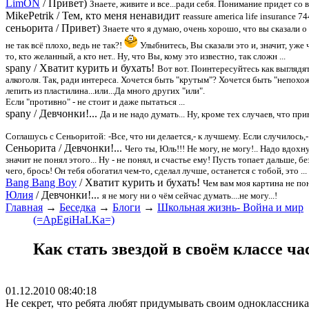
LimON
/
Привет)
Знаете, живите и все...ради себя. Понимание придет со 
MikePetrik
/
Тем, кто меня ненавидит
reassure america life insurance 
сеньорита
/
Привет)
Знаете что я думаю, очень хорошо, что вы сказали о 
не так всё плохо, ведь не так?!
Улыбнитесь, Вы сказали это и, значит, уже 
то, кто желанный, а кто нет.. Ну, что Вы, кому это известно, так сложн ...
spany
/
Хватит курить и бухать!
Вот вот. Поинтересуйтесь как выглядя
алкоголя. Так, ради интереса. Хочется быть "крутым"? Хочется быть "непохож
лепить из пластилина...или...Да много других "или".
Если "противно" - не стоит и даже пытаться ...
spany
/
Девчонки!...
Да и не надо думать... Ну, кроме тех случаев, что при
Соглашусь с Сеньоритой: -Все, что ни делается,- к лучшему. Если случилось,-
Сеньорита
/
Девчонки!...
Чего ты, Юль!!! Не могу, не могу!.. Надо вдох
значит не понял этого... Ну - не понял, и счастье ему! Пусть топает дальше, 
чего, брось! Он тебя обогатил чем-то, сделал лучше, останется с тобой, это ...
Bang Bang Boy
/
Хватит курить и бухать!
Чем вам моя картина не по
Юлия
/
Девчонки!...
я не могу ни о чём сейчас думать....не могу...!
Главная
→
Беседка
→
Блоги
→
Школьная жизнь- Война и мир
(=ApEgiHaLKa=)
Как стать звездой в своём классе ч
01.12.2010 08:40:18
Не секрет, что ребята любят придумывать своим одноклассник