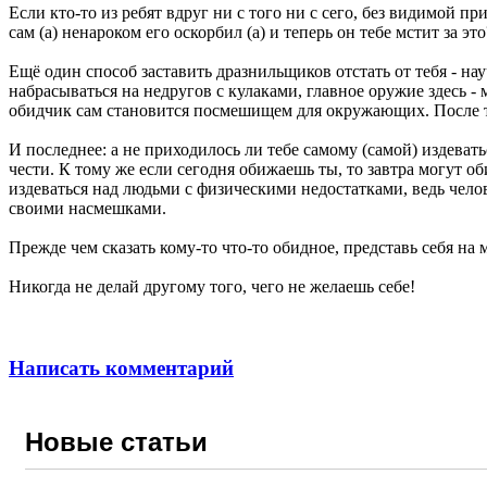
Если кто-то из ребят вдруг ни с того ни с сего, без видимой п
сам (а) ненароком его оскорбил (а) и теперь он тебе мстит за э
Ещё один способ заставить дразнильщиков отстать от тебя - нау
набрасываться на недругов с кулаками, главное оружие здесь -
обидчик сам становится посмешищем для окружающих. После тако
И последнее: а не приходилось ли тебе самому (самой) издевать
чести. К тому же если сегодня обижаешь ты, то завтра могут об
издеваться над людьми с физическими недостатками, ведь челове
своими насмешками.
Прежде чем сказать кому-то что-то обидное, представь себя на м
Никогда не делай другому того, чего не желаешь себе!
Написать комментарий
Новые статьи