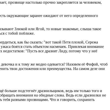
ает, прозвище настолько прочно закрепляется за человеком,
о есть окружающие заранее ожидают от него определенного
называют Злюкой или Ягой, то новые знакомые, слыша такое
ться с тобой поближе.
диться, как бы сказать: "вот такой Петя плохой, Сережа
 ужаса боятся стать объектом насмешек. Привлекая внимание
недостатков: "Пусть все дразнят Лиду, потому что у неё
 девочка и к тому же модно одевается? Назовем её Фифой, чтоб
сценить твои достижения или преимущества. На самом деле они
ещё больше подстегнёт дразнильщиков, ведь им только того и
шь обращать внимания на обидные слова. Ведь если дразнилки не
ть тебя разными прозвищами. Что и говорить, сохранить