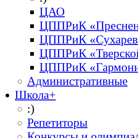
ЦАО
ЦППРиК «Преснен
ЦППРиК «Сухарев
ЦППРиК «Тверско
ЦППРиК «Гармон
Административные
Школа+
:)
Репетиторы
Конкурсы и олимпиа