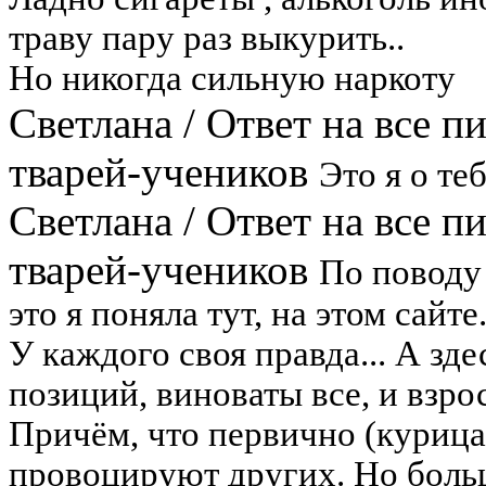
траву пару раз выкурить..
Но никогда сильную наркоту
Светлана
/
Ответ на все п
тварей-учеников
Это я о те
Светлана
/
Ответ на все п
тварей-учеников
По поводу 
это я поняла тут, на этом сайт
У каждого своя правда... А зд
позиций, виноваты все, и взрос
Причём, что первично (курица
провоцируют других. Но больш