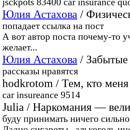
jsckpots 83400 car insurance qu
Юлия Астахова
/
Физическ
попадает ссылка на пост
А вот автор поста почему-то у
желает...
Юлия Астахова
/
Забытые 
рассказы нравятся
hodkrotom
/
Тем, кто меня
car insureance 9514
Julia
/
Наркомания — вели
буду принимать ничего сильног
Ладно сигареты , алькоголь ино