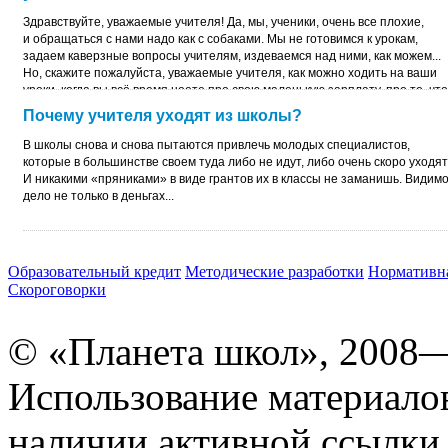
Здравствуйте, уважаемые учителя! Да, мы, ученики, очень все плохие,
и обращаться с нами надо как с собаками. Мы не готовимся к урокам,
задаем каверзные вопросы учителям, издеваемся над ними, как можем...
Но, скажите пожалуйста, уважаемые учителя, как можно ходить на ваши
уроки, когда вы всё время ноете про свою маленькую зарплату, про то, что
вам не хватает времени на семью, про то какие мы все наглые стали. Вот
Почему учителя уходят из школы?
реальный пример из моей школьной жизни...
В школы снова и снова пытаются привлечь молодых специалистов,
которые в большинстве своем туда либо не идут, либо очень скоро уходят
И никакими «пряниками» в виде грантов их в классы не заманишь. Видим
дело не только в деньгах...
Образовательный кредит
Методические разработки
Нормативна
Скороговорки
© «Планета школ», 2008
Использование материало
наличии активной ссылки 