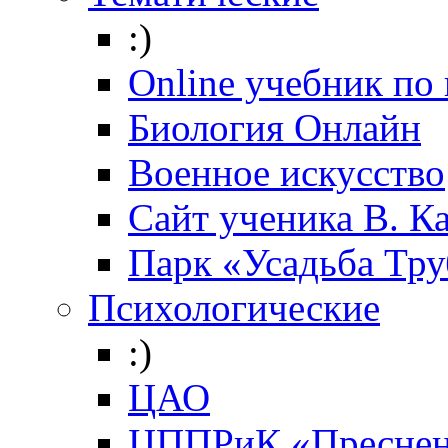
:)
Online учебник по
Биология Онлайн
Военное искусство
Cайт ученика В. К
Парк «Усадьба Тр
Психологические
:)
ЦАО
ЦППРиК «Преснен