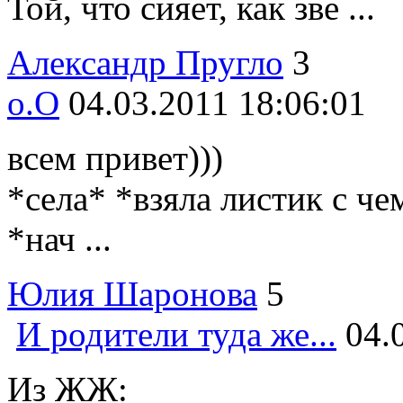
Той, что сияет, как зве ...
Александр Пругло
3
о.О
04.03.2011 18:06:01
всем привет)))
*села* *взяла листик с ч
*нач ...
Юлия Шаронова
5
И родители туда же...
04.
Из ЖЖ: