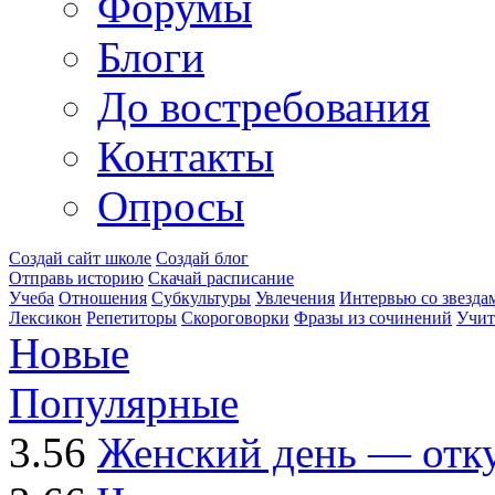
Форумы
Блоги
До востребования
Контакты
Опросы
Создай сайт школе
Создай блог
Отправь историю
Скачай расписание
Учеба
Отношения
Субкультуры
Увлечения
Интервью со звезда
Лексикон
Репетиторы
Скороговорки
Фразы из сочинений
Учит
Новые
Популярные
3.56
Женский день — отку