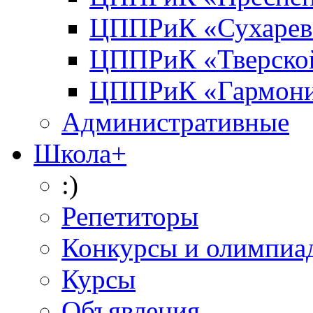
ЦППРиК «Сухарев
ЦППРиК «Тверско
ЦППРиК «Гармон
Административные
Школа+
:)
Репетиторы
Конкурсы и олимпиа
Курсы
Объявления