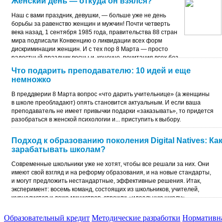
Женский день — откуда он взялся?
Наш с вами праздник, девушки, — больше уже не день
борьбы за равенство женщин и мужчин! Почти четверть
века назад, 1 сентября 1985 года, правительства 88 стран
мира подписали Конвенцию о ликвидации всех форм
дискриминации женщин. И с тех пор 8 Марта — просто
радостный праздник весны и, конечно, почитания всех без
исключения особей женского полу.
Что подарить преподавателю: 10 идей и еще
немножко
В преддверии 8 Марта вопрос «что дарить учительнице» (а женщины
в школе преобладают) опять становится актуальным. И если ваша
преподаватель не имеет привычки подарки «заказывать», то придется
разобраться в женской психологии и... приступить к выбору.
Подход к образованию поколения Digital Natives: Ка
зарабатывать школам?
Современные школьники уже не хотят, чтобы все решали за них. Они
имеют свой взгляд и на реформу образования, и на новые стандарты,
и могут предложить нестандартные, эффективные решения. Итак,
эксперимент: восемь команд, состоящих из школьников, учителей,
журналистов и даже министров, строили «идеальную школу».
Образовательный кредит
Методические разработки
Нормативна