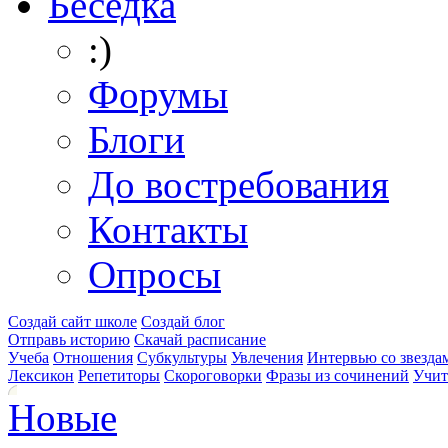
Беседка
:)
Форумы
Блоги
До востребования
Контакты
Опросы
Создай сайт школе
Создай блог
Отправь историю
Скачай расписание
Учеба
Отношения
Субкультуры
Увлечения
Интервью со звезда
Лексикон
Репетиторы
Скороговорки
Фразы из сочинений
Учит
Новые