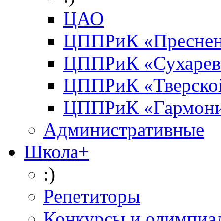
ЦАО
ЦППРиК «Преснен
ЦППРиК «Сухарев
ЦППРиК «Тверско
ЦППРиК «Гармон
Административные
Школа+
:)
Репетиторы
Конкурсы и олимпиа