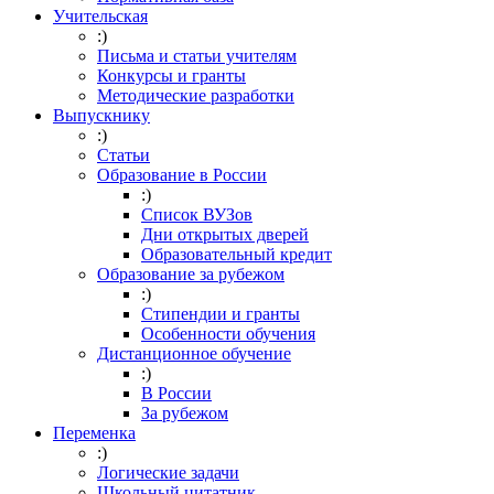
Учительская
:)
Письма и статьи учителям
Конкурсы и гранты
Методические разработки
Выпускнику
:)
Статьи
Образование в России
:)
Список ВУЗов
Дни открытых дверей
Образовательный кредит
Образование за рубежом
:)
Стипендии и гранты
Особенности обучения
Дистанционное обучение
:)
В России
За рубежом
Переменка
:)
Логические задачи
Школьный цитатник