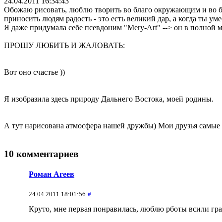
24.04.2011 16:34:43
Обожаю рисовать, люблю творить во благо окружающим и во б
приносить людям радость - это есть великий дар, а когда ты ум
Я даже придумала себе псевдоним "Mery-Art" --> он в полной 
ПРОШУ ЛЮБИТЬ И ЖАЛОВАТЬ:
Вот оно счастье
))
Я изобразила здесь природу Дальнего Востока, моей родины.
А тут нарисована атмосфера нашей дружбы) Мои друзья самые 
10 комментариев
Роман Агеев
24.04.2011 18:01:56
#
Круто, мне первая понравилась, люблю рботы всили гр