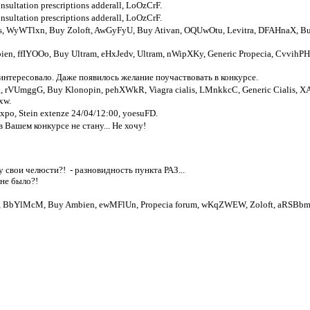
sultation prescriptions adderall, LoOzCrF.
sultation prescriptions adderall, LoOzCrF.
lis, WyWTlxn, Buy Zoloft, AwGyFyU, Buy Ativan, OQUwOtu, Levitra, DFAHnaX, B
n, ffIYOOo, Buy Ultram, eHxJedv, Ultram, nWipXKy, Generic Propecia, CvvihPH, 
интересовало. Даже появилось желание поучаствовать в конкурсе.
, rVUmggG, Buy Klonopin, pehXWkR, Viagra cialis, LMnkkcC, Generic Cialis, XAc
xw.
po, Stein extenze 24/04/12:00, yoesuFD.
 Вашем конкурсе не стану...
Не хочу!
лу свои челюсти?!
- разновидность пункта РАЗ...
 не было?!
BbYlMcM, Buy Ambien, ewMFlUn, Propecia forum, wKqZWEW, Zoloft, aRSBbmK, 