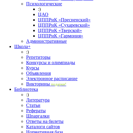
Психологические
:)
ЦАО
ЦППРиК «Пресненский»
ЦППРиК «Сухаревский»
ЦППРиК «Тверской»
ЦППРиК «Гармония»
Административные
Школа+
:)
Репетиторы
Конкурсы и олимпиады
Курсы
Объявления
Электронное расписание
Викторины
подарки!
Библиотека
:)
Литература
Статьи
Рефераты
Шпаргалки
Ответы на билеты
Каталоги сайтов
Нормативная база