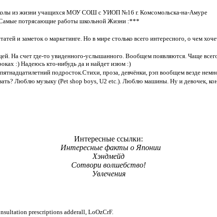
колы из жизни учащихся МОУ СОШ с УИОП №16 г. Комсомольска-на-Амуре
 Самые потрясающие работы школьной Жизни :***
татей и заметок о маркетинге. Но в мире столько всего интересного, о чем хоч
ей. На счет где-то увиденного-услышанного. Вообщем появляются. Чаще всего
ках :) Надеюсь кто-нибудь да и найдет изюм :)
пятнадцатилетний подросток.Стихи, проза, девчёнки, рэп вообщем везде немно
зать? Люблю музыку (Pet shop boys, U2 etc.). Люблю машины. Ну и девочек, ко
Интересные ссылки:
Интересные факты о Японии
Хэндмейд
Сотвори волшебство!
Увлечения
sultation prescriptions adderall, LoOzCrF.