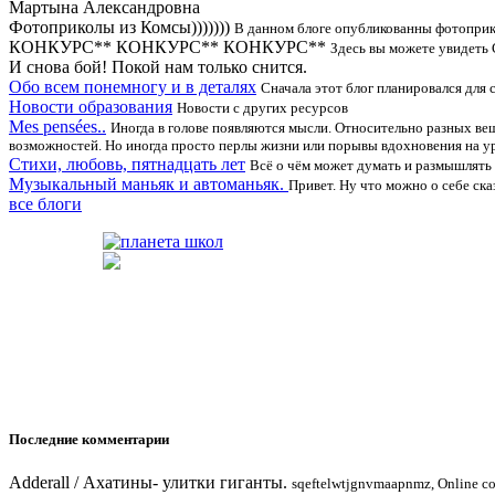
Мартына Александровна
Фотоприколы из Комсы)))))))
В данном блоге опубликованны фотопри
КОНКУРС** КОНКУРС** КОНКУРС**
Здесь вы можете увидеть
И снова бой! Покой нам только снится.
Обо всем понемногу и в деталях
Сначала этот блог планировался для с
Новости образования
Новости с других ресурсов
Mes pensées..
Иногда в голове появляются мысли. Относительно разных вещ
возможностей. Но иногда просто перлы жизни или порывы вдохновения на уро
Стихи, любовь, пятнадцать лет
Всё о чём может думать и размышлять 
Музыкальный маньяк и автоманьяк.
Привет. Ну что можно о себе ска
все блоги
Последние комментарии
Adderall
/
Ахатины- улитки гиганты.
sqeftelwtjgnvmaapnmz, Online con