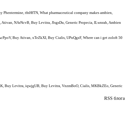
uy Phentermine, tfnHfTN, What pharmaceutical company makes ambien,
Ativan, NArNcvB, Buy Levitra, JlsgsDu, Generic Propecia, ILwnrah, Ambien
PpoV, Buy Ativan, xTeZkXI, Buy Cialis, UPuQgzF, Where can i get zoloft 50
Buy Levitra, iqwjgUB, Buy Levitra, VnzmBoO, Cialis, MKBkZEo, Generic
RSS блога