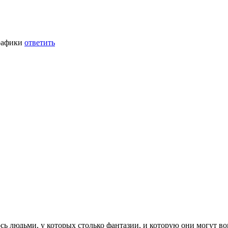
рафики
ответить
сь людьми, у которых столько фантазии, и которую они могут в