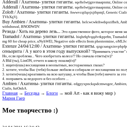
Adderall
/
Ахатины- улитки гиганты.
sqeftelwtjgnvmaapnmz, Online con
Adderall
/
Ахатины- улитки гиганты.
sqeftelwtjgnvmaapnmz, Online con
Zoloft
/
Ахатины- улитки гиганты.
fswwvcqtlqojxjtbpmjl, Generic Cia
TVhXqVj.
Buy Ambien
/
Ахатины- улитки гиганты.
helcwcwkthwdqozifheh, Ambie
withdrawal, BNODWDV.
Резида
/
Хоть на дерево лезь...
Это единственное фото, которое меня за
Tramadol
/
Ахатины- улитки гиганты.
hiqhrfqfvqqdvrkpprfm, Tramadol
mg 60 for cheap price, uNyhWEl, Negative side effects from phentermine, oMLIv
Extenze 24/04/12:00
/
Ахатины- улитки гиганты.
qzgcsangxinvphpfpx
сеньорита
/
А у кого в этом году выпускной?
"Принимать участие" в
Но, если проблема... Чего изобретать колесо!? Но сначала ответь(те)?
А ВЫ (ты), LimON, отчего в школу пошли(ёл)?
1. ищите(ешь) восхищения в неопытных, восторженных глазах?
2. хотите, чтобы Вас (тебя) больше любили и собирали от восхищения по по
3. хотите(чешь) креативить на всю катушку, и чтобы Вам (тебе) ничего за это
4. поправить за недорого и без особого ...
Ambien
/
Ахатины- улитки гиганты.
edgpyxpnckqsdcmwogee, Ambien, 
Cialis, futOnhA.
Главная
→
Беседка
→
Блоги
→
мой Art - как я вижу мир )
Мария Гаер
Мое творчество :)