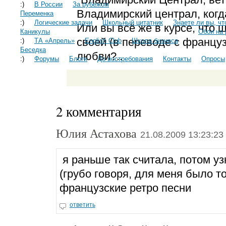
:)
В России
За рубежом
Владимирский централ, когда
Переменка
:)
Логические задачи
Школьный цитатник
Знаете ли вы, что
Или вы всё же в курсе, что 
Каникулы
Обои на 
своей (в переводе с француз
:)
ТА «Апрель»
English Club
Школа бизнеса
Беседка
любви?..
:)
Форумы
Блоги
До востребования
Контакты
Опросы
2 комментария
Юлия Астахова
21.08.2009 13:23:23
я раньше так считала, потом уз
(грубо говоря, для меня было т
французские ретро песни
ответить