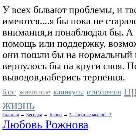
У всех бывают проблемы, и тв
имеются....я бы пока не старал
внимания,и понаблюдал бы. А
помощь или поддержку, возмо
они пошли бы на нормальный к
вернулось бы на круги своя. 
выводов,наберись терпения.
п
блог
животные
каникулы
отношения
жизнь
Главная
→
Беседка
→
Блоги
→
*...Глупые мысли...*
Любовь Рожнова