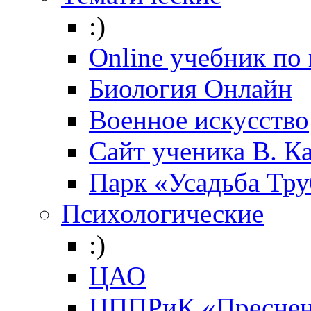
:)
Online учебник по
Биология Онлайн
Военное искусство
Cайт ученика В. К
Парк «Усадьба Тр
Психологические
:)
ЦАО
ЦППРиК «Преснен