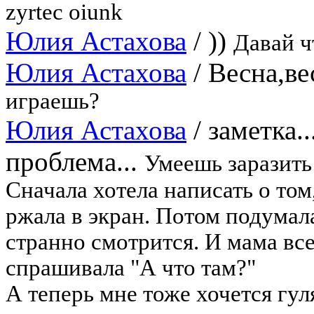
zyrtec oiunk
Юлия Астахова
/
))
Давай ч
Юлия Астахова
/
Весна,вес
играешь?
Юлия Астахова
/
заметка..
проблема...
Умеешь заразит
Сначала хотела написать о том
ржала в экран. Потом подумала
странно смотрится. И мама вс
спрашивала "А что там?"
А теперь мне тоже хочется гул