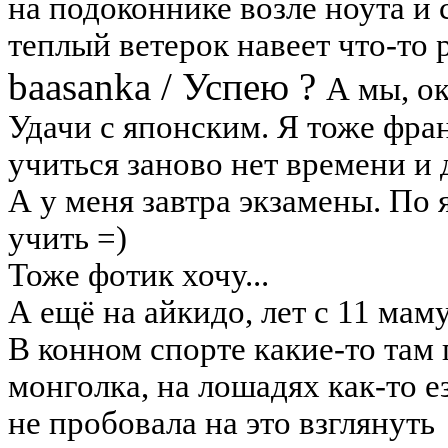
на подоконнике возле ноута и 
теплый ветерок навеет что-то 
baasanka
/
Успею ?
А мы, ок
Удачи с японским. Я тоже фра
учиться заново нет времени и 
А у меня завтра экзамены. По 
учить =)
Тоже фотик хочу...
А ещё на айкидо, лет с 11 мам
В конном спорте какие-то там 
монголка, на лошадях как-то ез
не пробовала на это взглянуть