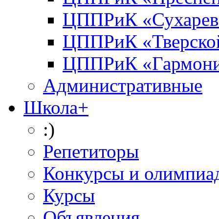
ЦППРиК «Сухарев
ЦППРиК «Тверско
ЦППРиК «Гармон
Административные
Школа+
:)
Репетиторы
Конкурсы и олимпиа
Курсы
Объявления