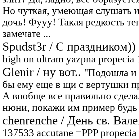
Но чуткая, умеющая слушать и
дочь! Фууу! Такая редкость т
замечате ...
Spudst3r
/
С праздником))
high on ultram yazpna propecia
Glenir
/
ну вот..
"Подошла и с
бы ему еще в щи с вертушки п
А вообще все правильно сдела
нюни, покажи им пример будь 
chenrenche
/
День св. Вале
137533 accutane =PPP propecia 