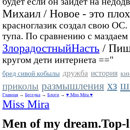
будет если он зайдет на недодв
Михаил
/
Новое - это пло
красноглазик создал свою ОС.
тупа. По сравнению с маздаем 
ЗлорадостныйНасть
/
Пиши
кругом дети интернета =="
дружба
история
бред сивой кобылы
ки
ш
хз
размышления
приколы
Главная
→
Беседка
→
Блоги
→
♥ Miss Mira ♥
Miss Mira
Men of my dream.Top-li