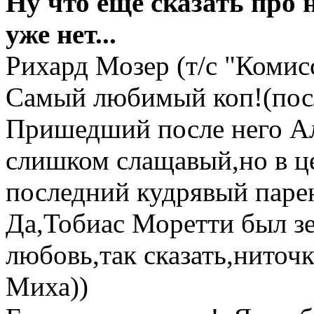
Ну что ещё сказать про 
уже нет...
Рихард Мозер (т/с "Комис
Самый любимый коп!(пос
Пришедший после него Ал
слишком слащавый,но в ц
последний кудрявый парен
Да,Тобиас Моретти был зе
любовь,так сказать,ниточк
Миха))