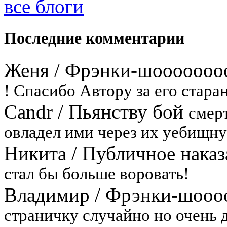
все блоги
Последние комментарии
Женя
/
Фрэнки-шооооооо
! Спасибо Автору за его старан
Candr
/
Пьянству бой
смерт
овладел ими через их уебищн
Никита
/
Публичное наказ
стал бы больше воровать!
Владимир
/
Фрэнки-шооо
страничку случайно но очень д