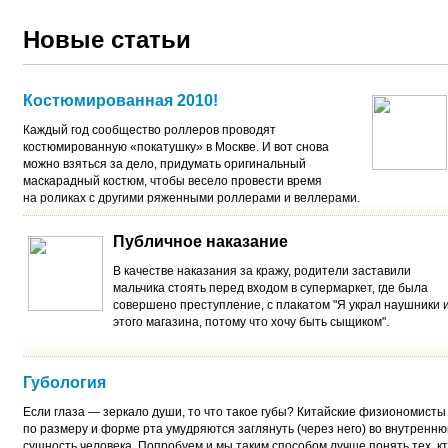
Новые статьи
Костюмированная 2010!
Каждый год сообщество роллеров проводят
костюмированную «покатушку» в Москве. И вот снова
можно взяться за дело, придумать оригинальный
маскарадный костюм, чтобы весело провести время
на роликах с другими ряженными роллерами и веллерами.
Публичное наказание
В качестве наказания за кражу, родители заставили
мальчика стоять перед входом в супермаркет, где была
совершено преступление, с плакатом "Я украл наушники 
этого магазина, потому что хочу быть сыщиком".
Губология
Если глаза — зеркало души, то что такое губы? Китайские физиономисты
по размеру и форме рта умудряются заглянуть (через него) во внутренн
сущность человека. Попробуем и мы таким способом лучше понять тех, к