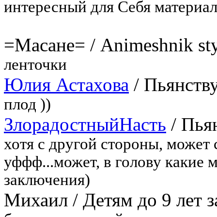
интересный для Себя материал
=Масане=
/
Animeshnik st
ленточки
Юлия Астахова
/
Пьянств
плод ))
ЗлорадостныйНасть
/
Пья
хотя с другой стороны, может 
уффф...может, в голову какие
заключения)
Михаил
/
Детям до 9 лет 