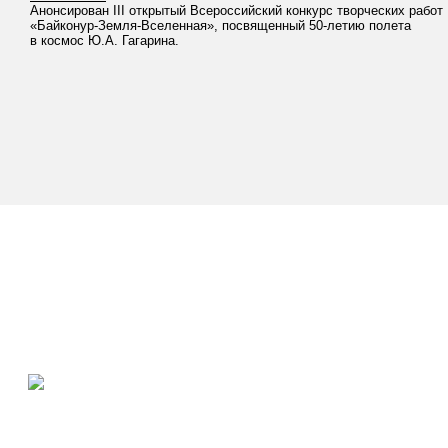
Анонсирован III открытый Всероссийский конкурс творческих работ
«Байконур-Земля-Вселенная», посвященный
50-летию
полета
в космос Ю.А. Гагарина.
© 2008 Mirada software. All rights reserved
Разработка сайта - Mirada Software