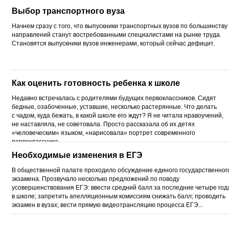
Выбор транспортного вуза
Начнем сразу с того, что выпускники транспортных вузов по большинству
направлений станут востребованными специалистами на рынке труда.
Становятся выпускники вузов инженерами, который сейчас дефицит.
Как оценить готовность ребенка к школе
Недавно встречалась с родителями будущих первоклассников. Сидят
бедные, озабоченные, уставшие, несколько растерянные. Что делать
с чадом, куда бежать, в какой школе его ждут? Я не читала нравоучений,
не наставляла, не советовала. Просто рассказала об их детях
«человеческим» языком, «нарисовала» портрет современного
первоклассника.
Необходимые изменения в ЕГЭ
В общественной палате проходило обсуждение единого государственног
экзамена. Прозвучало несколько предложений по поводу
усовершенствования ЕГЭ: ввести средний балл за последние четыре год
в школе; запретить апелляционным комиссиям снижать балл; проводить
экзамен в вузах; вести прямую видеотрансляцию процесса ЕГЭ...