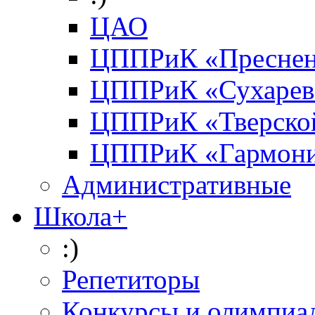
ЦАО
ЦППРиК «Преснен
ЦППРиК «Сухарев
ЦППРиК «Тверско
ЦППРиК «Гармон
Административные
Школа+
:)
Репетиторы
Конкурсы и олимпиа