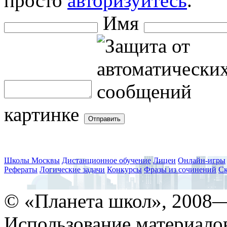
просто
авторизуйтесь
.
Имя
картинке
Школы Москвы
Дистанционное обучение
Лицеи
Онлайн-игры
Рефераты
Логические задачи
Конкурсы
Фразы из сочинений
Ск
© «Планета школ», 2008
Использование материало