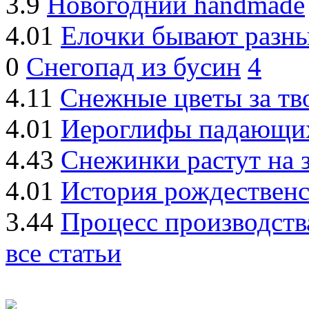
3.9
Новогодний handmade
4.01
Елочки бывают разные
0
Снегопад из бусин
4
4.11
Снежные цветы за тв
4.01
Иероглифы падающи
4.43
Снежинки растут на 
4.01
История рождествен
3.44
Процесс производств
все статьи