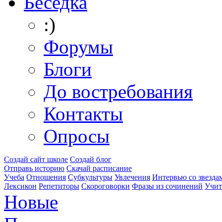
Беседка
:)
Форумы
Блоги
До востребования
Контакты
Опросы
Создай сайт школе
Создай блог
Отправь историю
Скачай расписание
Учеба
Отношения
Субкультуры
Увлечения
Интервью со звезда
Лексикон
Репетиторы
Скороговорки
Фразы из сочинений
Учит
Новые