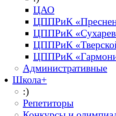
ЦАО
ЦППРиК «Преснен
ЦППРиК «Сухарев
ЦППРиК «Тверско
ЦППРиК «Гармон
Административные
Школа+
:)
Репетиторы
Конкурсы и олимпиа