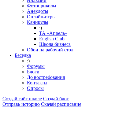
Иллюзии
Фотоприколы
Анекдоты
Онлайн-игры
Каникулы
:)
ТА «Апрель»
English Club
Школа бизнеса
Обои на рабочий стол
Беседка
:)
Форумы
Блоги
До востребования
Контакты
Опросы
Создай сайт школе
Создай блог
Отправь историю
Скачай расписание