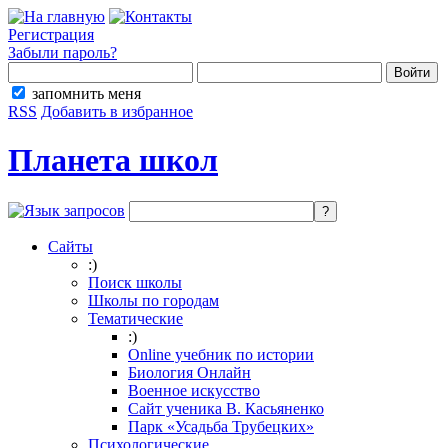
Регистрация
Забыли пароль?
запомнить меня
RSS
Добавить в избранное
Планета школ
Сайты
:)
Поиск школы
Школы по городам
Тематические
:)
Online учебник по истории
Биология Онлайн
Военное искусство
Cайт ученика В. Касьяненко
Парк «Усадьба Трубецких»
Психологические