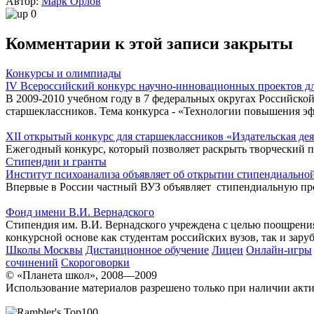
Автор:
Марк Орлов
0
Комментарии к этой записи закрыты
Конкурсы и олимпиады
IV Всероссийский конкурс научно-инновационных проектов д
В 2009-2010 учебном году в 7 федеральных округах Российск
старшеклассников. Тема конкурса - «Технологии повышения эф
XII открытый конкурс для старшеклассников «Издательская дея
Ежегодный конкурс, который позволяет раскрыть творческий 
Стипендии и гранты
Институт психоанализа объявляет об открытии стипендиальн
Впервые в России частный ВУЗ объявляет стипендиальную пр
Фонд имени В.И. Вернадского
Стипендия им. В.И. Вернадского учреждена с целью поощрения
конкурсной основе как студентам российских вузов, так и зар
Школы Москвы
Дистанционное обучение
Лицеи
Онлайн-игры
сочинений
Скороговорки
© «Планета школ», 2008—2009
Использование материалов разрешено только при наличии акти