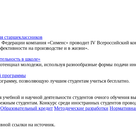
ля старшеклассников
ой Федерации компания «Сименс» проводит IV Всероссийский к
фективности на производстве и в жизни».
тельность в школе»
потенциал молодежи, используя разнообразные формы подачи и
ой программы
ограмму, позволяющую лучшим студентам учиться бесплатно.
 учебной и научной деятельности студентов очного обучения в
убежным студентам. Конкурс среди иностранных студентов прово
Образовательный кредит
Методические разработки
Нормативная
вной ссылки на источник.