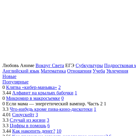
Любовь Аниме
Вокруг Света
ЕГЭ
Субкультуры
Подростковая 
Английский язык
Математика
Отношения
Учеба
Увлечения
Новые
Популярные
0
Клятва «кибер-маньяка»
2
3.44
Алфавит на крыльях бабочки
1
0
Микромир в макросъемке
0
0
Если мама — энергетический вампир. Часть 2
1
3.3
Что-нибудь кроме пива-кино-дискотеки
1
4.01
Сноускейт
3
3.3
Случай из жизни
3
3.3
Цифры в помощь
6
3.44
Как накопить денег?
10