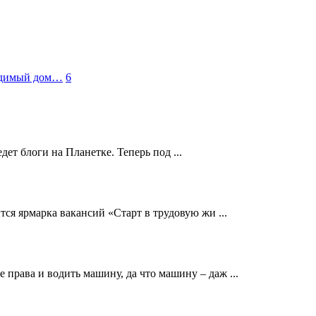
родимый дом…
6
едет блоги на Планетке. Теперь под ...
ся ярмарка вакансий «Старт в трудовую жи ...
права и водить машину, да что машину – даж ...