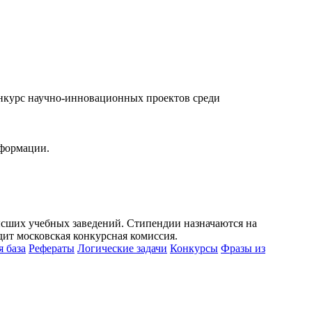
онкурс научно-инновационных проектов среди
нформации.
ысших учебных заведений. Стипендии назначаются на
дит московская конкурсная комиссия.
 база
Рефераты
Логические задачи
Конкурсы
Фразы из