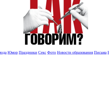
мода
Юмор
Праздники
Секс
Фото
Новости образования
Письма