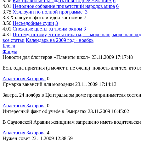
3.56
Как правильно загадать новогоднее желание?
6
4.01
Неполное собрание приветствий народов мира
6
3.75
Хэллоуин по полной программе
3
3.3
Хэллоуин: фото и идеи костюмов
7
3.56
Несъедобные суши
3
4.01
Снежные цветы за твоим окном
3
4.31
Потому, потому, что мы пираты, — море наш, море наш 
все статьи
Календарь на 2009 год - ноябрь
Блоги
Форум
Новости для блоггеров «Планеты школ»
23.11.2009 17:17:48
Есть одна приятная (а может и не очень)
новость для тех, кто в
Анастасия Захарова
0
Ярмарка вакансий для молодежи
23.11.2009 17:14:13
Завтра, 24 ноября в Центральном доме предпринимателя состоит
Анастасия Захарова
0
Интересный факт об учебе в Эмиратах
23.11.2009 16:45:02
В Саудовской Аравии женщинам запрещено иметь водительские 
Анастасия Захарова
4
Нужен совет
23.11.2009 12:38:59