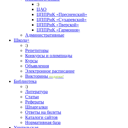
:)
ЦАО
ЦППРиК «Пресненский»
ЦППРиК «Сухаревский»
ЦППРиК «Тверской»
ЦППРиК «Гармония»
Административные
Школа+
:)
Репетиторы
Конкурсы и олимпиады
Курсы
Объявления
Электронное расписание
Викторины
подарки!
Библиотека
:)
Литература
Статьи
Рефераты
Шпаргалки
Ответы на билеты
Каталоги сайтов
Нормативная база
Учительская