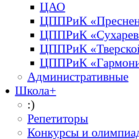
ЦАО
ЦППРиК «Преснен
ЦППРиК «Сухарев
ЦППРиК «Тверско
ЦППРиК «Гармон
Административные
Школа+
:)
Репетиторы
Конкурсы и олимпиа