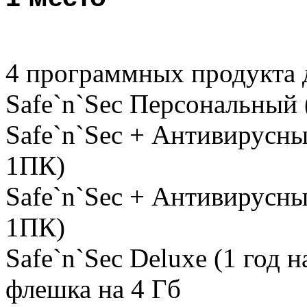
4 программных продукта 
Safe`n`Sec Персональный 
Safe`n`Sec + Антивирусны
1ПК)
Safe`n`Sec + Антивирусный
1ПК)
Safe`n`Sec Deluxe (1 год 
флешка на 4 Гб