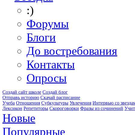
:)
Форумы
Блоги
До востребования
Контакты
Опросы
Создай сайт школе
Создай блог
Отправь историю
Скачай расписание
Учеба
Отношения
Субкультуры
Увлечения
Интервью со звезда
Лексикон
Репетиторы
Скороговорки
Фразы из сочинений
Учит
Новые
Популярные