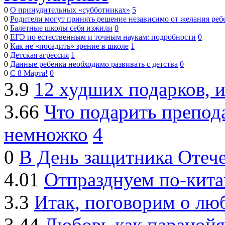
0
О принудительных «субботниках»
5
0
Родители могут принять решение независимо от желания реб
0
Балетные школы себя изжили
0
0
ЕГЭ по естественным и точным наукам: подробности
0
0
Как не «посадить» зрение в школе
1
0
Детская агрессия
1
0
Данные ребенка необходимо развивать с детства
0
0
С 8 Марта!
0
3.9
12 худших подарков, 
3.66
Что подарить препод
немножко
4
0
В День защитника Отече
4.01
Отпразднуем по-кита
3.3
Итак, поговорим о люб
3.44
Любовь как паранойя