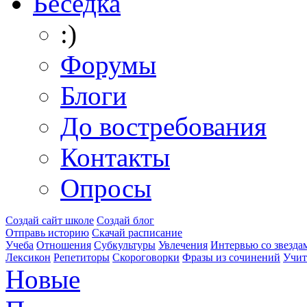
Беседка
:)
Форумы
Блоги
До востребования
Контакты
Опросы
Создай сайт школе
Создай блог
Отправь историю
Скачай расписание
Учеба
Отношения
Субкультуры
Увлечения
Интервью со звезда
Лексикон
Репетиторы
Скороговорки
Фразы из сочинений
Учит
Новые