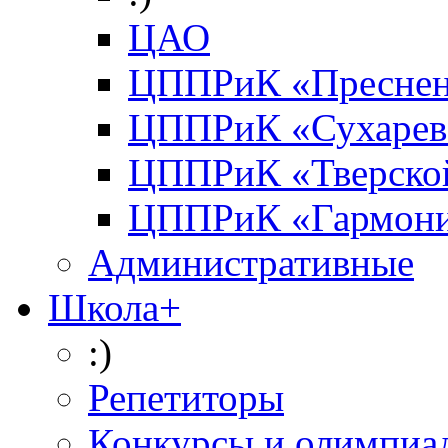
ЦАО
ЦППРиК «Преснен
ЦППРиК «Сухарев
ЦППРиК «Тверско
ЦППРиК «Гармон
Административные
Школа+
:)
Репетиторы
Конкурсы и олимпиа