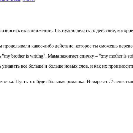
.
износить их в движении. Т.е. нужно делать то действие, которо
ы проделывали какое-либо действие, которое ты сможешь переве
y brother is writing". Мама зажигает спичку – ";my mother is strik
ь узнавать все больше и больше новых слов, и как их произносит
еточка. Пусть это будет большая ромашка. И вырезать 7 лепестк