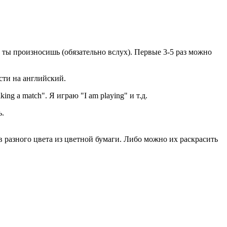
е ты произносишь (обязательно вслух). Первые 3-5 раз можно
сти на английский.
ing a match". Я играю "I am playing" и т.д.
ь.
ов разного цвета из цветной бумаги. Либо можно их раскрасить