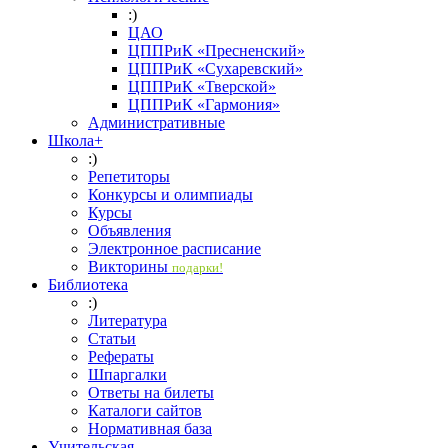
:)
ЦАО
ЦППРиК «Пресненский»
ЦППРиК «Сухаревский»
ЦППРиК «Тверской»
ЦППРиК «Гармония»
Административные
Школа+
:)
Репетиторы
Конкурсы и олимпиады
Курсы
Объявления
Электронное расписание
Викторины
подарки!
Библиотека
:)
Литература
Статьи
Рефераты
Шпаргалки
Ответы на билеты
Каталоги сайтов
Нормативная база
Учительская