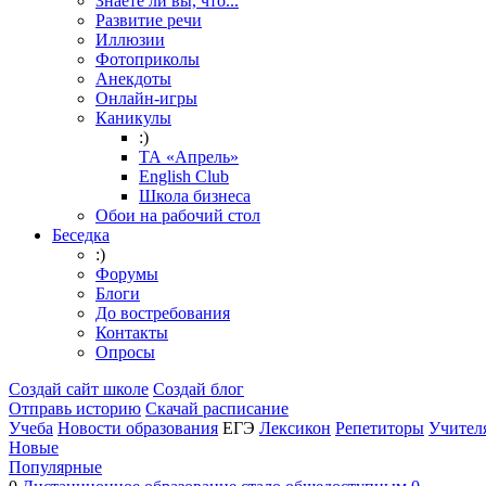
Знаете ли вы, что...
Развитие речи
Иллюзии
Фотоприколы
Анекдоты
Онлайн-игры
Каникулы
:)
ТА «Апрель»
English Club
Школа бизнеса
Обои на рабочий стол
Беседка
:)
Форумы
Блоги
До востребования
Контакты
Опросы
Создай сайт школе
Создай блог
Отправь историю
Скачай расписание
Учеба
Новости образования
ЕГЭ
Лексикон
Репетиторы
Учител
Новые
Популярные