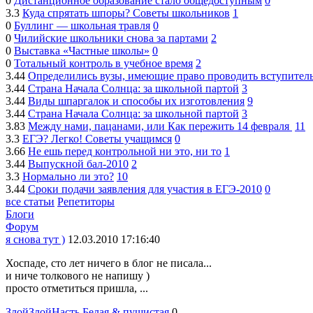
0
Дистанционное образование стало общедоступным
0
3.3
Куда спрятать шпоры? Советы школьников
1
0
Буллинг — школьная травля
0
0
Чилийские школьники снова за партами
2
0
Выставка «Частные школы»
0
0
Тотальный контроль в учебное время
2
3.44
Определились вузы, имеющие право проводить вступител
3.44
Страна Начала Солнца: за школьной партой
3
3.44
Виды шпаргалок и способы их изготовления
9
3.44
Страна Начала Солнца: за школьной партой
3
3.83
Между нами, пацанами, или Как пережить 14 февраля
11
3.3
ЕГЭ? Легко! Советы учащимся
0
3.66
Не ешь перед контрольной ни это, ни то
1
3.44
Выпускной бал-2010
2
3.3
Нормально ли это?
10
3.44
Сроки подачи заявления для участия в ЕГЭ-2010
0
все статьи
Репетиторы
Блоги
Форум
я снова тут )
12.03.2010 17:16:40
Хоспаде, сто лет ничего в блог не писала...
и ниче толкового не напишу )
просто отметиться пришла, ...
ЗлойЗлойНасть Белая & пушистая
0