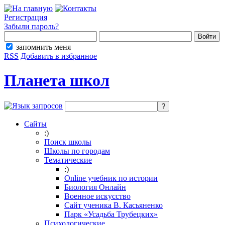
Регистрация
Забыли пароль?
запомнить меня
RSS
Добавить в избранное
Планета школ
Сайты
:)
Поиск школы
Школы по городам
Тематические
:)
Online учебник по истории
Биология Онлайн
Военное искусство
Cайт ученика В. Касьяненко
Парк «Усадьба Трубецких»
Психологические