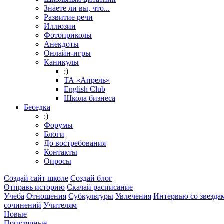
Знаете ли вы, что...
Развитие речи
Иллюзии
Фотоприколы
Анекдоты
Онлайн-игры
Каникулы
:)
ТА «Апрель»
English Club
Школа бизнеса
Беседка
:)
Форумы
Блоги
До востребования
Контакты
Опросы
Создай сайт школе
Создай блог
Отправь историю
Скачай расписание
Учеба
Отношения
Субкультуры
Увлечения
Интервью со звезда
сочинений
Учителям
Новые
Популярные