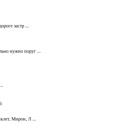
ороге застр ...
ьно нужно поруг ...
..
6
лет, Мирон, Л ...