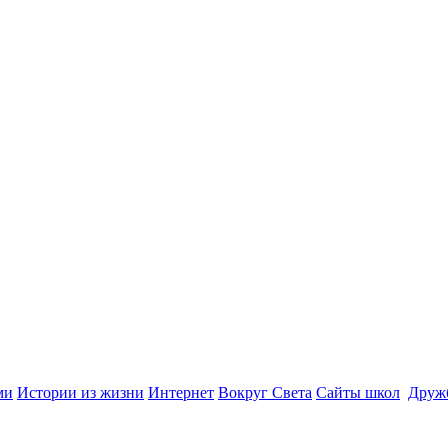
ми
Истории из жизни
Интернет
Вокруг Света
Сайты школ
Друж