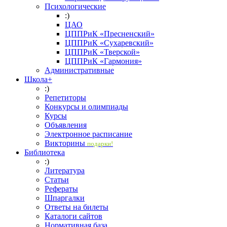
Психологические
:)
ЦАО
ЦППРиК «Пресненский»
ЦППРиК «Сухаревский»
ЦППРиК «Тверской»
ЦППРиК «Гармония»
Административные
Школа+
:)
Репетиторы
Конкурсы и олимпиады
Курсы
Объявления
Электронное расписание
Викторины
подарки!
Библиотека
:)
Литература
Статьи
Рефераты
Шпаргалки
Ответы на билеты
Каталоги сайтов
Нормативная база