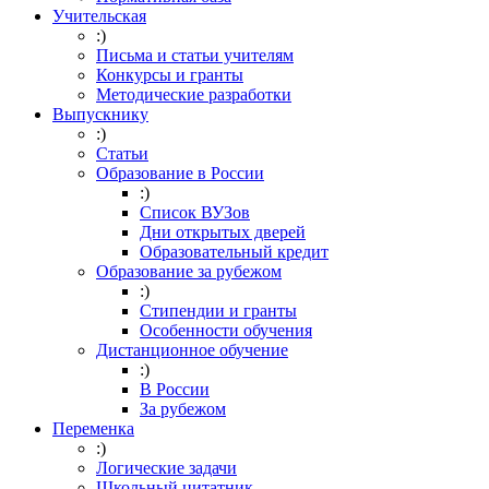
Учительская
:)
Письма и статьи учителям
Конкурсы и гранты
Методические разработки
Выпускнику
:)
Статьи
Образование в России
:)
Список ВУЗов
Дни открытых дверей
Образовательный кредит
Образование за рубежом
:)
Стипендии и гранты
Особенности обучения
Дистанционное обучение
:)
В России
За рубежом
Переменка
:)
Логические задачи
Школьный цитатник