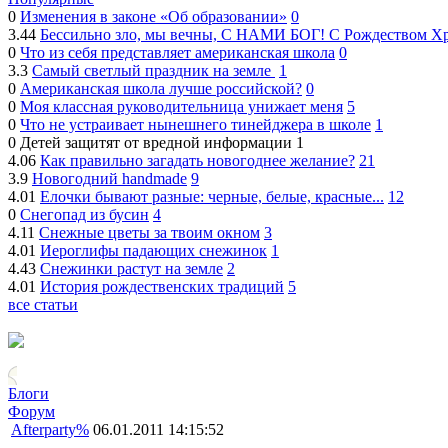
0
Изменения в законе «Об образовании»
0
3.44
Бессильно зло, мы вечны, С НАМИ БОГ! С Рождеством Х
0
Что из себя представляет американская школа
0
3.3
Самый светлый праздник на земле
1
0
Американская школа лучше российской?
0
0
Моя классная руководительница унижает меня
5
0
Что не устраивает нынешнего тинейджера в школе
1
0
Детей защитят от вредной информации
1
4.06
Как правильно загадать новогоднее желание?
21
3.9
Новогодний handmade
9
4.01
Елочки бывают разные: черные, белые, красные...
12
0
Снегопад из бусин
4
4.11
Снежные цветы за твоим окном
3
4.01
Иероглифы падающих снежинок
1
4.43
Снежинки растут на земле
2
4.01
История рождественских традиций
5
все статьи
Блоги
Форум
Afterparty%
06.01.2011 14:15:52