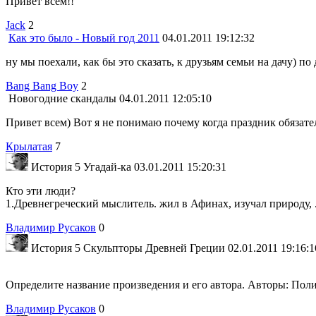
Привет всем!!
Jack
2
Как это было - Новый год 2011
04.01.2011 19:12:32
ну мы поехали, как бы это сказать, к друзьям семьи на дачу) по д
Bang Bang Boy
2
Новогодние скандалы
04.01.2011 12:05:10
Привет всем) Вот я не понимаю почему когда праздник обязател
Крылатая
7
История 5 Угадай-ка
03.01.2011 15:20:31
Кто эти люди?
1.Древнегреческий мыслитель. жил в Афинах, изучал природу, .
Владимир Русаков
0
История 5 Скульпторы Древней Греции
02.01.2011 19:16:1
Определите название произведения и его автора. Авторы: Полик
Владимир Русаков
0