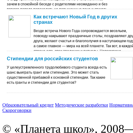
зачем в спокойной беседе с родителями неожиданно и без
всякого повода переходить на повышенные тона и стучать
по столу ладонью.
Как встречают Новый Год в других
странах
Везде встреча Нового Года сопровождается весельем,
повсюду накрывают праздничные столы, поздравляют дру
друга, желают счастья и благополучия в наступающем году
а самое главное — мира на всей планете. Так вот, в каждо
стране есть свои традиции и ритуалы. Невозможно
рассказать обо всех, но попробуем заглянуть хотя бы
Стипендии для российских студентов
в некоторые.
У целеустремленного трудолюбивого студента всегда есть
шанс выиграть грант или стипендию. Это может стать
существенной прибавкой к основной стипендии. Так какие
есть гранты и стипендии для студентов?
Образовательный кредит
Методические разработки
Нормативна
Скороговорки
© «Планета школ», 2008