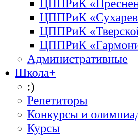
ЦППРиК «Преснен
ЦППРиК «Сухарев
ЦППРиК «Тверско
ЦППРиК «Гармон
Административные
Школа+
:)
Репетиторы
Конкурсы и олимпиа
Курсы