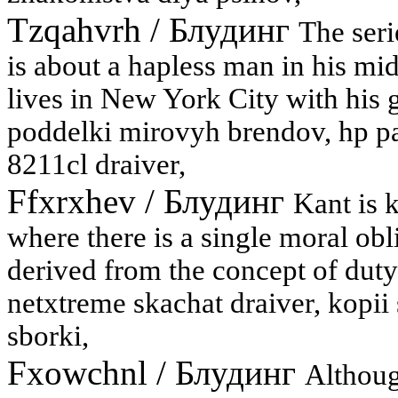
Tzqahvrh
/
Блудинг
The seri
is about a hapless man in his m
lives in New York City with his g
poddelki mirovyh brendov, hp pa
8211cl draiver,
Ffxrxhev
/
Блудинг
Kant is 
where there is a single moral obl
derived from the concept of duty
netxtreme skachat draiver, kopii
sborki,
Fxowchnl
/
Блудинг
Althoug