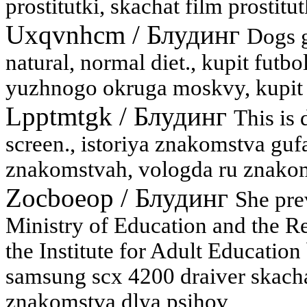
prostitutki, skachat film prostitu
Uxqvnhcm
/
Блудинг
Dogs g
natural, normal diet., kupit fut
yuzhnogo okruga moskvy, kupit 
Lpptmtgk
/
Блудинг
This is
screen., istoriya znakomstva gufa
znakomstvah, vologda ru znako
Zocboeop
/
Блудинг
She pre
Ministry of Education and the R
the Institute for Adult Education 
samsung scx 4200 draiver skacha
znakomstva dlya psihov,