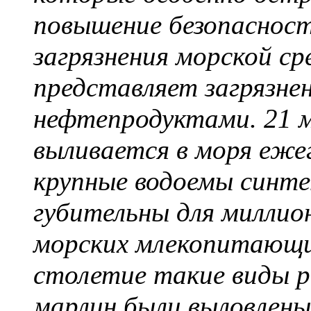
повышение безопасност
загрязнения морской с
представляет загрязне
нефтепродуктами. 21 
выливается в моря еже
крупные водоемы синт
губительны для миллио
морских млекопитающих
столетие
такие виды р
марлин были выловлены