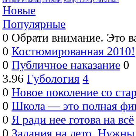
Истории из жизни
Интернет
Вокруг Света
Сайты школ
Новые
Популярные
0
Обрати внимание. Это в
0
Костюмированная 2010!
0
Публичное наказание
0
3.96
Губология
4
0
Новое поколение со ст
0
Школа — это полная фи
0
Я ради нее готова на всё
0
Задания на лето. Нужны