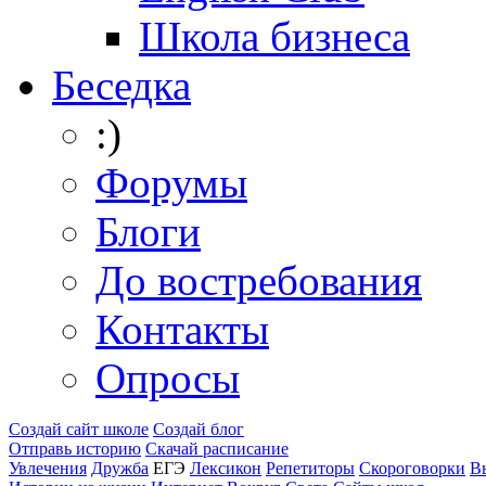
Школа бизнеса
Беседка
:)
Форумы
Блоги
До востребования
Контакты
Опросы
Создай сайт школе
Создай блог
Отправь историю
Скачай расписание
Увлечения
Дружба
ЕГЭ
Лексикон
Репетиторы
Скороговорки
В