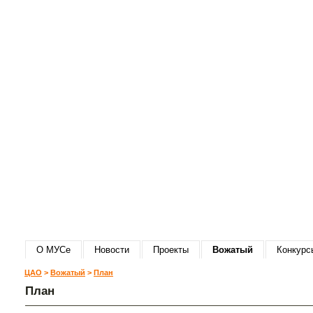
О МУСе
Новости
Проекты
Вожатый
Конкурс
ЦАО
>
Вожатый
>
План
План