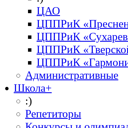
ЦАО
ЦППРиК «Преснен
ЦППРиК «Сухарев
ЦППРиК «Тверско
ЦППРиК «Гармон
Административные
Школа+
:)
Репетиторы
Конкурсы и олимпиа