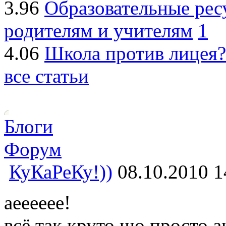
3.96
Образовательные рес
родителям и учителям
1
4.06
Школа против лицея?
все статьи
Блоги
Форум
КуКаРеКу!))
08.10.2010 1
аееееее!
всё так круто,шо просто а