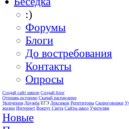
Беседка
:)
Форумы
Блоги
До востребования
Контакты
Опросы
Создай сайт школе
Создай блог
Отправь историю
Скачай расписание
Увлечения
Дружба
ЕГЭ
Лексикон
Репетиторы
Скороговорки
У
жизни
Интернет
Вокруг Света
Сайты школ
Учителям
Новые