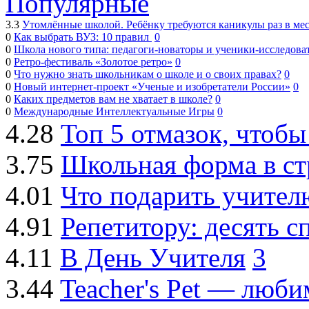
Популярные
3.3
Утомлённые школой. Ребёнку требуются каникулы раз в ме
0
Как выбрать ВУЗ: 10 правил
0
0
Школа нового типа: педагоги-новаторы и ученики-исследова
0
Ретро-фестиваль «Золотое ретро»
0
0
Что нужно знать школьникам о школе и о своих правах?
0
0
Новый интернет-проект «Ученые и изобретатели России»
0
0
Каких предметов вам не хватает в школе?
0
0
Международные Интеллектуальные Игры
0
4.28
Топ 5 отмазок, чтобы
3.75
Школьная форма в ст
4.01
Что подарить учител
4.91
Репетитору: десять с
4.11
В День Учителя
3
3.44
Teacher's Pet — люб