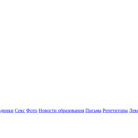
здники
Секс
Фото
Новости образования
Письма
Репетиторы
Лек