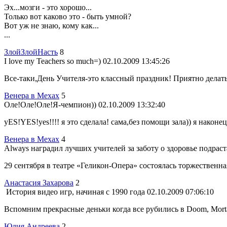
Эх...мозги - это хорошо...
Только вот каково это - быть умной?
Вот уж не знаю, кому как...
...
ЗлойЗлойНасть
8
I love my Teachers so much=)
02.10.2009 13:45:26
Все-таки,День Учителя-это классный праздник! Приятно делать
Венера в Мехах
5
Оле!Оле!Оле!Я-чемпион))
02.10.2009 13:32:40
yES!YES!yes!!!! я это сделала! сама,без помощи зала)) я наконец
Венера в Мехах
4
Always наградил лучших учителей за заботу о здоровье подра
29 сентября в театре «Геликон-Опера» состоялась торжественн
Анастасия Захарова
2
История видео игр, начиная с 1990 года
02.10.2009 07:06:10
Вспомним прекрасные деньки когда все рубились в Doom, Mortal
Юлия Андреева
2