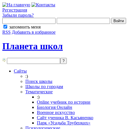
Регистрация
Забыли пароль?
запомнить меня
RSS
Добавить в избранное
Планета школ
Сайты
:)
Поиск школы
Школы по городам
Тематические
:)
Online учебник по истории
Биология Онлайн
Военное искусство
Cайт ученика В. Касьяненко
Парк «Усадьба Трубецких»
Психологические