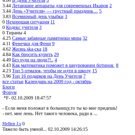
4.06
В День Учителя
3
3.44
Летающие аппараты для современных Икаров
2
3.44
День «Учителя» — грустный праздник…
5
3.83
Всемирный день улыбки
3
0
Нехорошая ситуация
11
0
Кодекс учителя
3
0
Тираны
4
4.25
Самые забавные памятники мира
32
4.11
Фенечки для Фени
9
4.62
Жизнь ska-ска
18
4.84
Как бросить курить
29
4.49
Без худи на люди?!..
4
4.43
Как математика поможет в шнуровании ботинок
8
4.23
Топ 5 отмазок, чтобы не идти в школу
15
3.96
Топ 16 подарков на День Учителя
7
все статьи
Календарь на 2009 год - октябрь
Блоги
Форум
*F-
02.10.2009 18:47:57
- Если меня положат в больницу,то ты ко мне придешь!
- нет. мне лень. Нет такого человека, ради к ...
Hellen J.s
0
Тяжело быть умной...
02.10.2009 14:26:15