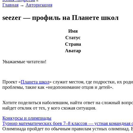
Главная
→
Авторизация
seezer — профиль на Планете школ
Имя
Статус
Страна
Аватар
Уважаемые читатели!
Проект «
Планета школ
» служит местом, где подростки, их род
проблемы, такие как «недопонимание отцов и детей».
Хотите поделиться наболевшим, найти ответ на сложный вопр
найдет отклик от тех, у кого схожая ситуация.
Конкурсы и олимпиады
Турнир математических боев 7–8 классов — устная командная
Олимпиада пройдет по обычным правилам устных олимпиад. Ед