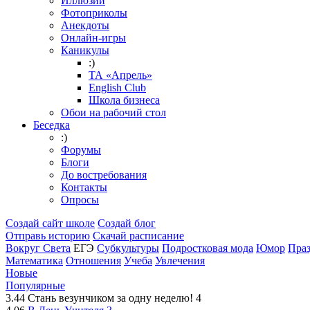
Иллюзии
Фотоприколы
Анекдоты
Онлайн-игры
Каникулы
:)
ТА «Апрель»
English Club
Школа бизнеса
Обои на рабочий стол
Беседка
:)
Форумы
Блоги
До востребования
Контакты
Опросы
Создай сайт школе
Создай блог
Отправь историю
Скачай расписание
Вокруг Света
ЕГЭ
Субкультуры
Подростковая мода
Юмор
Пра
Математика
Отношения
Учеба
Увлечения
Новые
Популярные
3.44
Стань везунчиком за одну неделю!
4