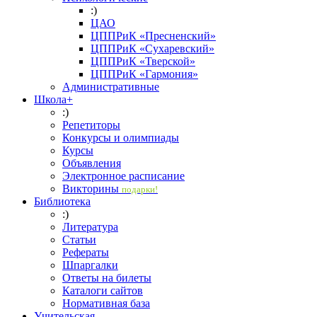
:)
ЦАО
ЦППРиК «Пресненский»
ЦППРиК «Сухаревский»
ЦППРиК «Тверской»
ЦППРиК «Гармония»
Административные
Школа+
:)
Репетиторы
Конкурсы и олимпиады
Курсы
Объявления
Электронное расписание
Викторины
подарки!
Библиотека
:)
Литература
Статьи
Рефераты
Шпаргалки
Ответы на билеты
Каталоги сайтов
Нормативная база
Учительская