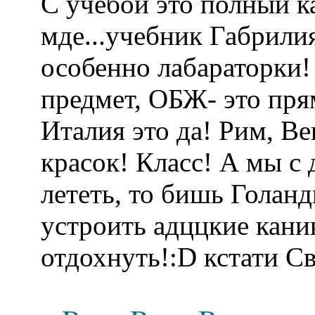
С учебой это полный к
мде...учебник Габрили
особенно лабараторки
!
предмет, ОБЖ- это пря
Италия это да! Рим, В
красок! Класс! А мы с
лететь, то бишь Голанд
устроить адццкие кани
отдохнуть!
:D кстати С