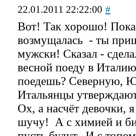
22.01.2011 22:22:00
#
Вот! Так хорошо! Пока
возмущалась
- ты приш
мужски! Сказал - сдела
весной поеду в Италию
поедешь? Северную, 
Итальянцы утверждают,
Ох, а насчёт девочки, я
шучу!
А с химией и би
пусть будут...И с топо