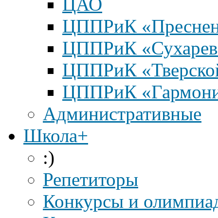
ЦАО
ЦППРиК «Преснен
ЦППРиК «Сухарев
ЦППРиК «Тверско
ЦППРиК «Гармон
Административные
Школа+
:)
Репетиторы
Конкурсы и олимпиа