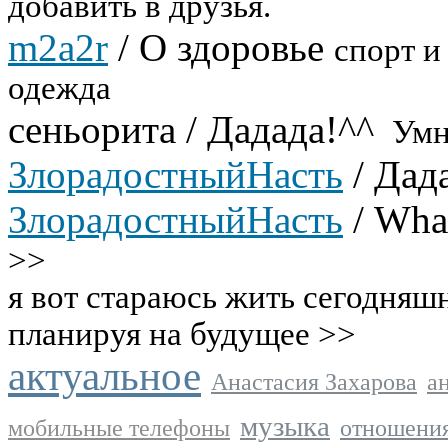
добавить в друзья.
m2a2r
/
О здоровье
спорт и
одежда
сеньорита
/
Дадада!^^
Умн
ЗлорадостныйНасть
/
Дад
ЗлорадостныйНасть
/
What
>>
я вот стараюсь жить сегодняшн
планируя на будущее >>
актуальное
Анастасия Захарова
а
музыка
мобильные телефоны
отношени