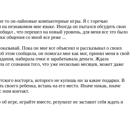
кие то он-лайновые компьютерные игры. Я с горечью
ы на незнакомом мне языке. Иногда он пытался обсудить свои
ообщал , что перешел на новый уровень, для меня все это было
и общения со мной все реже ...
оказывай. Пока он мне все объяснял и рассказывал о своих
об этом сообщила, он помогал мне как мог, принял меня в свой
задания, набирала очки и зарабатывала деньги. Ждала
ила от сознания того, что уже несколько месяцев, может даже
ского восторга, которого не купишь ни за какие подарки. В
 своего ребенка, встань на его место. Иначе никак, иначе
с ним контакт.
б игре, играйте вместе, результат не заставит себя ждать и