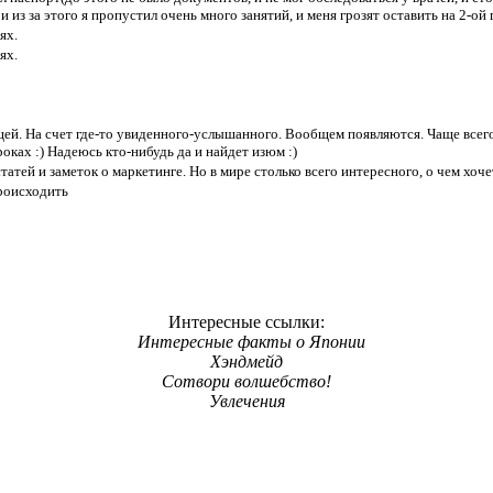
и из за этого я пропустил очень много занятий, и меня грозят оставить на 2-ой 
ях.
ях.
ей. На счет где-то увиденного-услышанного. Вообщем появляются. Чаще всего
ках :) Надеюсь кто-нибудь да и найдет изюм :)
татей и заметок о маркетинге. Но в мире столько всего интересного, о чем хоч
происходить
Интересные ссылки:
Интересные факты о Японии
Хэндмейд
Сотвори волшебство!
Увлечения