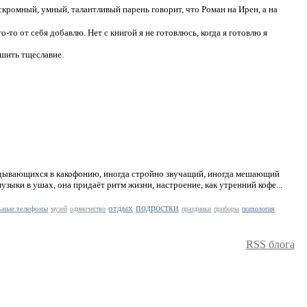
 скромный, умный, талантливый парень говорит, что Роман на Ирен, а на
-то от себя добавлю. Нет с книгой я не готовлюсь, когда я готовлю я
ешить тщеславие.
адывающихся в какофонию, иногда стройно звучащий, иногда мешающий
музыки в ушах, она придаёт ритм жизни, настроение, как утренний кофе...
отдых
подростки
ьные телефоны
музей
одиночество
праздники
приборы
психология
RSS блога