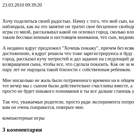
23.03.2010 09:39:20
Хочу поделиться своей радостью. Начну с того, что мой сын, 
наблюдала, как на это занятие он тратит свое бесценное свобо
игры со мной, рассказывал какой он основал город, сколько вло
таким бессмысленным и нестоящем внимания, что сын, видимо 
А недавно вдруг предложил "Хочешь покажу", причем без всякой
достижениях, я вдруг решила что тоже зарегистрируюсь и буду 
город, рассказал кучу хитростей и дал задание на следующий де
возвращения сына, чтобы все, что сделала показать. Как он за м
пару лет не ощущала такой близости с собственным ребенком.
Мне нисколько не жаль было потраченного времени на в общем-
тот вечер мы с сыном были действительно счастливы вместе, а 
просто не будет никакого понимания и ты все дальше станешь уд
Так что, уважаемые родители, просто ради эксперимента попробу
вам он очень понравится, поверьте мне.
компьютерные игры
3 комментария