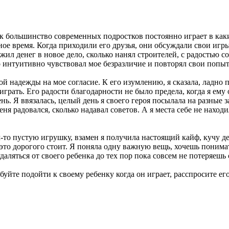
как большинство современных подростков постоянно играет в ка
дное время. Когда приходили его друзья, они обсуждали свои игр
жил денег в новое дело, сколько нанял строителей, с радостью с
интуитивно чувствовал мое безразличие и повторял свои попытк
 надежды на мое согласие. К его изумлению, я cказала, ладно п
играть. Его радости благодарности не было предела, когда я ему 
нь. Я ввязалась, целый день я своего героя посылала на разные 
еня радовался, сколько надавал советов. А я места себе не наход
то пустую игрушку, взамен я получила настоящий кайф, кучу дет
это дорогого стоит. Я поняла одну важную вещь, хочешь понимать
аляться от своего ребенка до тех пор пока совсем не потеряешь 
йте подойти к своему ребенку когда он играет, расспросите его о