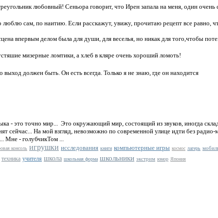
 треугольник любовный! Сеньора говорит, что Ирен запала на меня, один очень
о люблю сам, по наитию. Если расскажут, увижу, прочитаю рецепт все равно, что
сцена впервым делом была для души, для веселья, но никак для того,чтобы пот
стяшие мизерные ломтики, а хлеб в кляре очень хороший ломоть!
то выход должен быть. Он есть всегда. Только я не знаю, где он находится
ыка - это точно мир...
Это окружающий мир, состоящий из звуков, иногда скл
анят сейчас... На мой взгляд, невозможно по современной улице идти без радио-
. Мне - голубчикТом ...
игрушки
исследования
компьютерные игры
мобил
ровая консоль
книги
космос
лагерь
школьники
школа
техника
учителя
экстрим
школьная форма
юмор
Япония