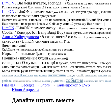
LimON
/
Вы меня пугаете, господа! :)
Хахаха
аааа...у нас появляется
Романа тогда кто? О.о гммм...19 век, эххх, снова пожить бы там.
LimON
/
LimON снимает маску...
Ох как, Вы, загнули про еду=) я личн
полностью поглощен этим процессом!
Насчет зазнайства, я польщен, но не зазнаюсь=)я скромный Лимон! Для меня 
Наш часовой пояс равен 6 часам! Сейчас у меня 10 утра, а у Вас 4 ночи=)
LimON
/
LimON снимает маску...
Фуу гренки это мизерные твердо-хру
Cooller
/
Конкурс (от Bang Bang Boy)
ахах круто, мне очень нравится)
Алина Хайрутдинова
/
8 класс. опять? о.о
Ясно... Ну мне кажется, ч
сеньорита
/
LimON снимает маску...
Тихо!
Лимончик - спит!
Ок! Даже не представляю всей разницы во времени!
Кирьян
/
школьные будни
Прикольные))
Полинка
/
школьные будни
классненько))
сеньорита
/
О музыка - ты мир!
Я думаю, если это интересно... что муз
жить, иногда помогающий... Он, как часть тебя, независимо от того, чем ты з
Когда заняты руки, готовишь яичницу, тосты, пасту - помогает другая музыка..
воспитание
города
законы
английский язык
дизайн
животные
Австралия
вокруг света
иг
события
работа
родители
социальные сети
равивающие игры
реформа
роботы
спорт
Главная
→
Беседка
→
Блоги
→
КалейдоскопNEWS
Юлия Андреева
Давайте играть вместе