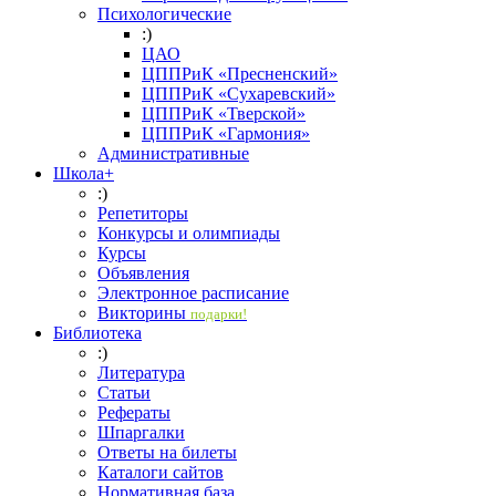
Психологические
:)
ЦАО
ЦППРиК «Пресненский»
ЦППРиК «Сухаревский»
ЦППРиК «Тверской»
ЦППРиК «Гармония»
Административные
Школа+
:)
Репетиторы
Конкурсы и олимпиады
Курсы
Объявления
Электронное расписание
Викторины
подарки!
Библиотека
:)
Литература
Статьи
Рефераты
Шпаргалки
Ответы на билеты
Каталоги сайтов
Нормативная база