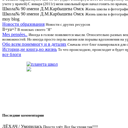
учете у врачей) С января (2011г) меня школьный врач начал гонять по врачам, 
Школа№ 90 имени Д.М.Карбышева Омск
Жизнь школы в фотографи
Школа№ 90 имени Д.М.Карбышева Омск
Жизнь школы в фотографи
moy blog
Новости образования
Новости с других ресурсов
Il+ya=?
В поисках своего "Я"
Mes pensées..
Иногда в голове появляются мысли. Относительно разных вещ
возможностей. Но иногда просто перлы жизни или порывы вдохновения на уро
Обо всем понемногу и в деталях
Сначала этот блог планировался для с
Истории,не книга,но жизнь
То что происходило, происходит и будет 
все блоги
Последние комментарии
ЛЁХАЧ
/
Уморилась
Просто улёт. Все бы уроки так!!!!!