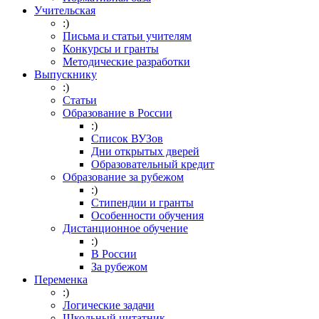
Учительская
:)
Письма и статьи учителям
Конкурсы и гранты
Методические разработки
Выпускнику
:)
Статьи
Образование в России
:)
Список ВУЗов
Дни открытых дверей
Образовательный кредит
Образование за рубежом
:)
Стипендии и гранты
Особенности обучения
Дистанционное обучение
:)
В России
За рубежом
Переменка
:)
Логические задачи
Школьный цитатник