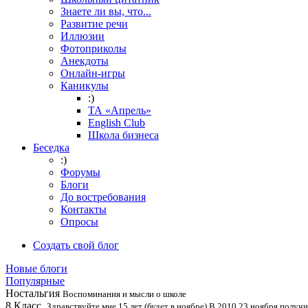
Знаете ли вы, что...
Развитие речи
Иллюзии
Фотоприколы
Анекдоты
Онлайн-игры
Каникулы
:)
ТА «Апрель»
English Club
Школа бизнеса
Беседка
:)
Форумы
Блоги
До востребования
Контакты
Опросы
Создать свой блог
Новые блоги
Популярные
Ностальгия
Воспоминания и мысли о школе
8 Класс.
Здравствуйте мне 15 лет (будет в ноябре) В 2010 23 ноября получил