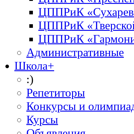
ЦППРиК «Сухарев
ЦППРиК «Тверско
ЦППРиК «Гармон
Административные
Школа+
:)
Репетиторы
Конкурсы и олимпиа
Курсы
Объявления