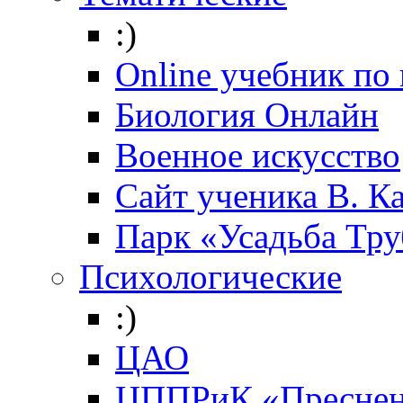
:)
Online учебник по
Биология Онлайн
Военное искусство
Cайт ученика В. К
Парк «Усадьба Тр
Психологические
:)
ЦАО
ЦППРиК «Преснен