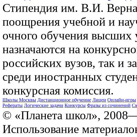
Стипендия им. В.И. Верн
поощрения учебной и нау
очного обучения высших 
назначаются на конкурсно
российских вузов, так и 
среди иностранных студе
конкурсная комиссия.
Школы Москвы
Дистанционное обучение
Лицеи
Онлайн-игры
Рефераты
Логические задачи
Конкурсы
Фразы из сочинений
Ск
© «Планета школ», 2008
Использование материало