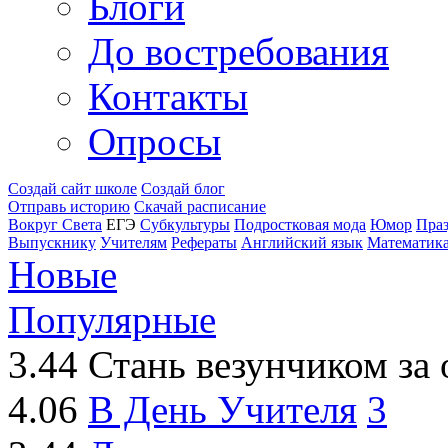
Блоги
До востребования
Контакты
Опросы
Создай сайт школе
Создай блог
Отправь историю
Скачай расписание
Вокруг Света
ЕГЭ
Субкультуры
Подростковая мода
Юмор
Пра
Выпускнику
Учителям
Рефераты
Английский язык
Математик
Новые
Популярные
3.44
Стань везунчиком за
4.06
В День Учителя
3