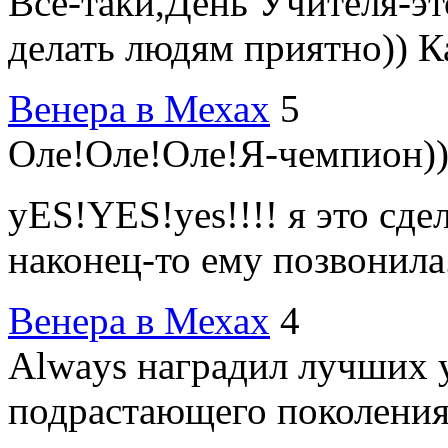
Все-таки,День Учителя-э
делать людям приятно)) Ка
Венера в Мехах
5
Оле!Оле!Оле!Я-чемпион)
yES!YES!yes!!!! я это сде
наконец-то ему позвонила.
Венера в Мехах
4
Always наградил лучших у
подрастающего поколени