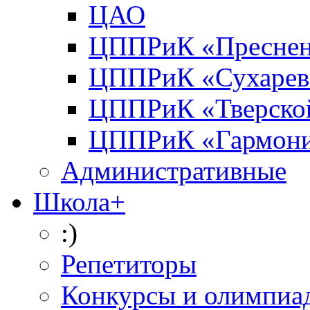
ЦАО
ЦППРиК «Преснен
ЦППРиК «Сухарев
ЦППРиК «Тверско
ЦППРиК «Гармон
Административные
Школа+
:)
Репетиторы
Конкурсы и олимпиа