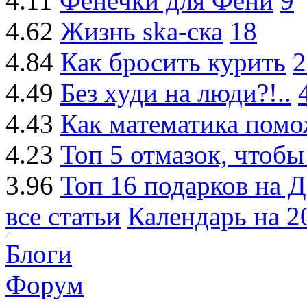
4.11
Фенечки для Фени
9
4.62
Жизнь ska-ска
18
4.84
Как бросить курить
2
4.49
Без худи на люди?!..
4.43
Как математика пом
4.23
Топ 5 отмазок, чтобы
3.96
Топ 16 подарков на 
все статьи
Календарь на 20
Блоги
Форум