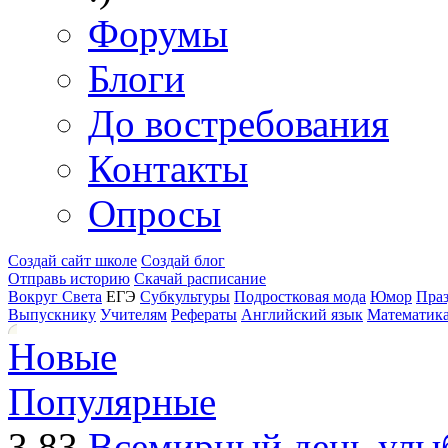
Форумы
Блоги
До востребования
Контакты
Опросы
Создай сайт школе
Создай блог
Отправь историю
Скачай расписание
Вокруг Света
ЕГЭ
Субкультуры
Подростковая мода
Юмор
Пра
Выпускнику
Учителям
Рефераты
Английский язык
Математик
Новые
Популярные
3.83
Всемирный день улы