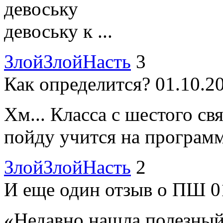
девоську
девоську к ...
ЗлойЗлойНасть
3
Как определится?
01.10.2
Хм... Класса с шестого свя
пойду учится на программи
ЗлойЗлойНасть
2
И еще один отзыв о ПШ
0
«Недавно нашла полезный