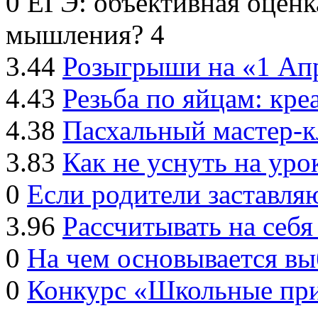
0
ЕГЭ: объективная оценк
мышления?
4
3.44
Розыгрыши на «1 Ап
4.43
Резьба по яйцам: кре
4.38
Пасхальный мастер-к
3.83
Как не уснуть на уро
0
Если родители заставл
3.96
Рассчитывать на себ
0
На чем основывается в
0
Конкурс «Школьные пр