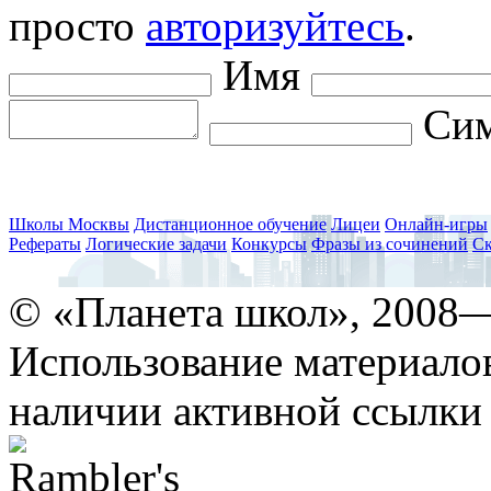
просто
авторизуйтесь
.
Имя
Сим
Школы Москвы
Дистанционное обучение
Лицеи
Онлайн-игры
Рефераты
Логические задачи
Конкурсы
Фразы из сочинений
Ск
© «Планета школ», 2008
Использование материало
наличии активной ссылки 