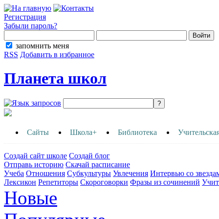
Регистрация
Забыли пароль?
запомнить меня
RSS
Добавить в избранное
Планета школ
Сайты
Школа+
Библиотека
Учительска
Создай сайт школе
Создай блог
Отправь историю
Скачай расписание
Учеба
Отношения
Субкультуры
Увлечения
Интервью со звезда
Лексикон
Репетиторы
Скороговорки
Фразы из сочинений
Учит
Новые