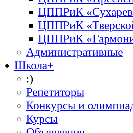
ЦППРиК «Сухарев
ЦППРиК «Тверско
ЦППРиК «Гармон
Административные
Школа+
:)
Репетиторы
Конкурсы и олимпиа
Курсы
Объявления