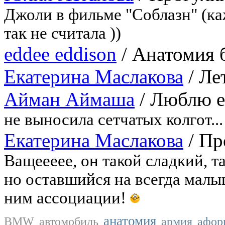
Джоли в фильме "Соблазн" (ка
так не считала ))
eddee eddison
/
Анатомия 
Екатерина Маслакова
/
Лет
Айман Аймаша
/
Люблю е
не выносила сетчатых колгот...
Екатерина Маслакова
/
Пр
Ващеееее, он такой сладкий, т
но оставшийся на всегда мал
ним ассоциации!
анатомия
BMW
автомобиль
армия
афор