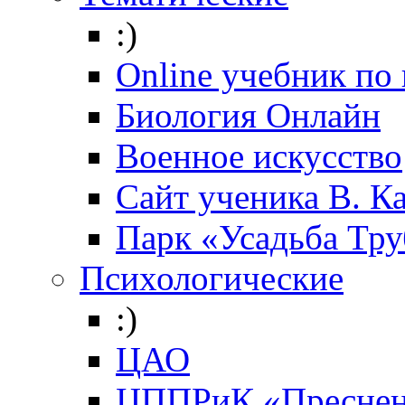
:)
Online учебник по
Биология Онлайн
Военное искусство
Cайт ученика В. К
Парк «Усадьба Тр
Психологические
:)
ЦАО
ЦППРиК «Преснен