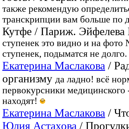
также рекомендую определитьс
транскрипции вам больше по 
Кутфе
/
Париж. Эйфелева
ступенек это видно и на фото 
ступенек, подыматся не долго.
Екатерина Маслакова
/
Ра
организму
да ладно! всё нор
первокурсники медицинского - 
находят!
Екатерина Маслакова
/
Что
Юлия Астахова
/
Прогулки