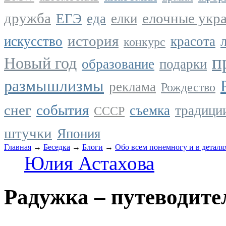
дружба
елочные укр
ЕГЭ
еда
елки
история
искусство
красота
конкурс
п
Новый год
образование
подарки
размышлизмы
реклама
Рождество
снег
события
съемка
традици
СССР
штучки
Япония
Главная
→
Беседка
→
Блоги
→
Обо всем понемногу и в деталя
Юлия Астахова
Радужка – путеводите