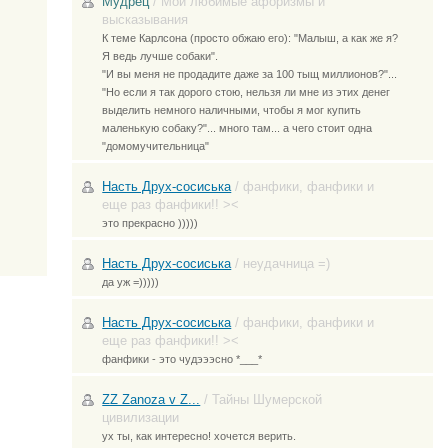
Мудрец
/
Мои любимые афоризмы и
высказывания
К теме Карлсона (просто обжаю его): "Малыш, а как же я?
Я ведь лучше собаки".
"И вы меня не продадите даже за 100 тыщ миллионов?"...
"Но если я так дорого стою, нельзя ли мне из этих денег
выделить немного наличными, чтобы я мог купить
маленькую собаку?"... много там... а чего стоит одна
"домомучительница"
Насть Друх-сосиська
/
фанфики, фанфики и
еще раз фанфики!! ><
это прекрасно )))))
Насть Друх-сосиська
/
неудачница =)
да уж =)))))
Насть Друх-сосиська
/
фанфики, фанфики и
еще раз фанфики!! ><
фанфики - это чудэээсно *___*
ZZ Zanoza v Z...
/
Тайны Шумерской
цивилизации
ух ты, как интересно! хочется верить.