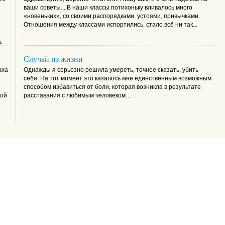
ваши советы... В наши классы потихоньку вливалось много
«новеньких», со своими распорядками, устоями, привычками.
Отношения между классами испортились, стало всё ни так...
.
Случай из жизни
асы
о
аха
Однажды я серьезно решила умереть, точнее сказать, убить
себя. На тот момент это казалось мне единственным возможным
способом избавиться от боли, которая возникла в результате
дой
расставания с любимым человеком…