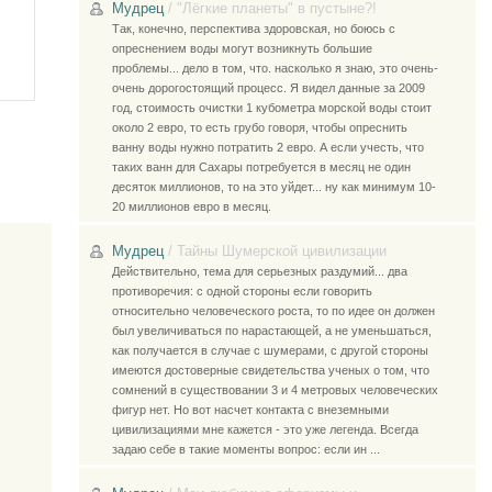
Мудрец
/
"Лёгкие планеты" в пустыне?!
Так, конечно, перспектива здоровская, но боюсь с
опреснением воды могут возникнуть большие
проблемы... дело в том, что. насколько я знаю, это очень-
очень дорогостоящий процесс. Я видел данные за 2009
год, стоимость очистки 1 кубометра морской воды стоит
около 2 евро, то есть грубо говоря, чтобы опреснить
ванну воды нужно потратить 2 евро. А если учесть, что
таких ванн для Сахары потребуется в месяц не один
десяток миллионов, то на это уйдет... ну как минимум 10-
20 миллионов евро в месяц.
Мудрец
/
Тайны Шумерской цивилизации
Действительно, тема для серьезных раздумий... два
противоречия: с одной стороны если говорить
относительно человеческого роста, то по идее он должен
был увеличиваться по нарастающей, а не уменьшаться,
как получается в случае с шумерами, с другой стороны
имеются достоверные свидетельства ученых о том, что
сомнений в существовании 3 и 4 метровых человеческих
фигур нет. Но вот насчет контакта с внеземными
цивилизациями мне кажется - это уже легенда. Всегда
задаю себе в такие моменты вопрос: если ин ...