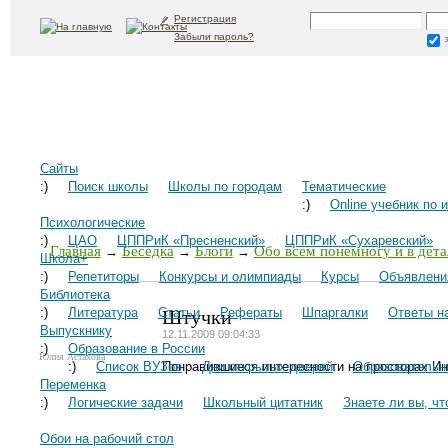
Регистрация
Забыли пароль?
Сайты
:)
Поиск школы
Школы по городам
Тематические
:)
Online учебник по 
Психологические
:)
ЦАО
ЦППРиК «Пресненский»
ЦППРиК «Сухаревский»
Главная
Беседка
Блоги
Обо всем понемногу и в дета
→
→
→
Школа+
:)
Репетиторы
Конкурсы и олимпиады
Курсы
Объявлени
Библиотека
Штучки
:)
Литература
Статьи
Рефераты
Шпаргалки
Ответы н
Выпускнику
12.11.2009 09:04:33
:)
Образование в России
Юлия Астахова
:)
Список ВУЗов
Понравившиеся интересности на просторах Ин
Дни открытых дверей
Образовательн
Переменка
:)
Логические задачи
Школьный цитатник
Знаете ли вы, что
Обои на рабочий стол