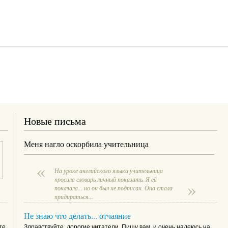
Новые письма
Меня нагло оскорбила учительница
На уроке английского языка учительница
просила словарь личный показать. Я ей
показала... но он был не подписан. Она стала
придираться...
Не знаю что делать... отчаяние
те
Здравствуйте, дорогие читатели. Пишу вам, и очень надеюсь на