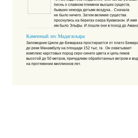
песнь о славном племени высших существ,
бывших некогда детьми воздуха... Сначала
не было ничего. Затем великие существа
проснулись на берегах озера Куивиэнэн. И имя
им было Эльфы. И пошли они в поход до Амана
Такой была эпоха третьей темы музыки Айнур.
Каменный лес Мадагаскара
Именно в эту эпоху сформировались первые р
Эльфов — квенди, что в переводе с эльфийског
Заповедник Цинги-де-Бемараха простирается от плато Бемар
означает «говорящие»...»
до реки Манамбулу на площади 152 тыс. га . Он охватывает
комплекс карстовых пород серо-синего цвета и цепь пиков
высотой до 50 метров, причудливо обработанных ветром и во
на протяжении миллионов лет.