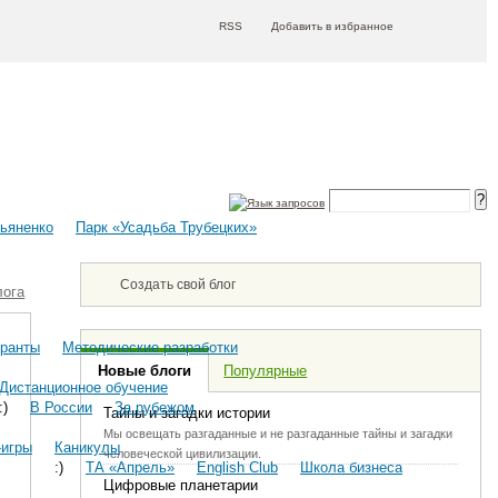
RSS
Добавить в избранное
сьяненко
Парк «Усадьба Трубецких»
Создать свой блог
лога
гранты
Методические разработки
Новые блоги
Популярные
Дистанционное обучение
:)
В России
За рубежом
Тайны и загадки истории
Мы освещать разгаданные и не разгаданные тайны и загадки
-игры
Каникулы
человеческой цивилизации.
:)
ТА «Апрель»
English Club
Школа бизнеса
Цифровые планетарии