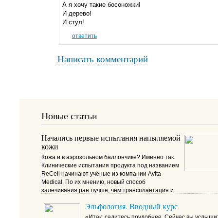
А я хочу такие босоножки!
И дерево!
И стул!
ответить
Написать комментарий
Новые статьи
Начались первые испытания напыляемой
кожи
Кожа и в аэрозольном баллончике? Именно так.
Клинические испытания продукта под названием
ReCell начинают учёные из компании Avita
Medical. По их мнению, новый способ
залечивания ран лучше, чем трансплантация и
даже чем искусственные заменители кожи.
Эльфология. Вводный курс
«Итак, садитесь поудобнее. Сейчас вы услыши