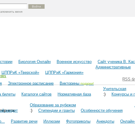
запомнить меня
истории
Биология Онлайн
Военное искусство
Cайт ученика В. Ка
Административные
ЦППРиК «Тверской»
ЦППРиК «Гармония»
лях
RSS б
я
Электронное расписание
Викторины
подарки!
Учительская
а билеты
Каталоги сайтов
Нормативная база
:)
Конкурсы и 
Образование за рубежом
тернета:
ый кредит
:)
Стипендии и гранты
Особенности обучения
...
Развитие речи
Иллюзии
Фотоприколы
Анекдоты
Онлайн