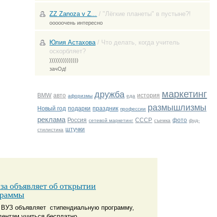
ZZ Zanoza v Z...
/
"Лёгкие планеты" в пустыне?!
ооооочень интересно
Юлия Астахова
/
Что делать, когда учитель
оскорбляет?
)))))))))))))))
зачОд!
маркетинг
дружба
BMW
авто
история
афоризмы
еда
размышлизмы
Новый год
подарки
праздник
профессии
реклама
Россия
СССР
фото
сетевой маркетинг
съемка
фуд-
штучки
стилистика
за объявляет об открытии
граммы
 ВУЗ объявляет стипендиальную программу,
ентам учиться бесплатно.