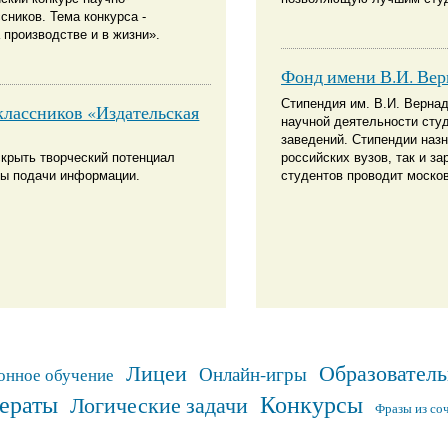
сников. Тема конкурса -
производстве и в жизни».
Фонд имени В.И. Вер
Стипендия им. В.И. Верна
классников «Издательская
научной деятельности сту
заведений. Стипендии назн
скрыть творческий потенциал
российских вузов, так и з
мы подачи информации.
студентов проводит москов
Лицеи
Образователь
Онлайн-игры
онное обучение
ераты
Конкурсы
Логические задачи
Фразы из со