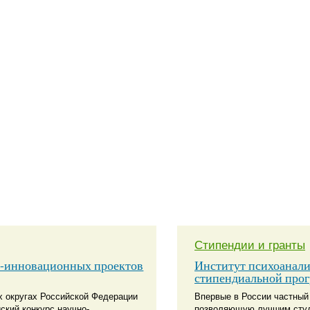
Стипендии и гранты
о-инновационных проектов
Институт психоанали
стипендиальной про
х округах Российской Федерации
Впервые в России частный
ский конкурс научно-
позволяющую лучшим студ