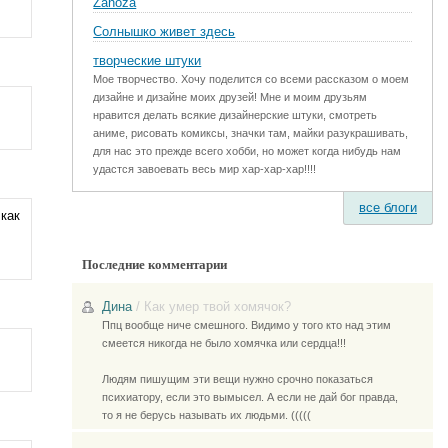
Zanoza
Солнышко живет здесь
творческие штуки
Мое творчество. Хочу поделится со всеми рассказом о моем
дизайне и дизайне моих друзей! Мне и моим друзьям
нравится делать всякие дизайнерские штуки, смотреть
аниме, рисовать комиксы, значки там, майки разукрашивать,
для нас это прежде всего хобби, но может когда нибудь нам
удастся завоевать весь мир хар-хар-хар!!!!
все блоги
как
Последние комментарии
Дина
/
Как умер твой хомячок?
Ппц вообще ниче смешного. Видимо у того кто над этим
смеется никогда не было хомячка или сердца!!!
Людям пишущим эти вещи нужно срочно показаться
психиатору, если это вымысел. А если не дай бог правда,
то я не берусь называть их людьми. (((((