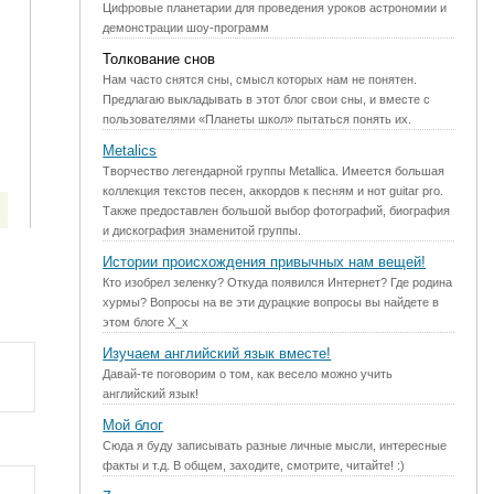
Цифровые планетарии для проведения уроков астрономии и
демонстрации шоу-программ
Толкование снов
Нам часто снятся сны, смысл которых нам не понятен.
Предлагаю выкладывать в этот блог свои сны, и вместе с
пользователями «Планеты школ» пытаться понять их.
Metalics
Творчество легендарной группы Metallica. Имеется большая
коллекция текстов песен, аккордов к песням и нот guitar pro.
Также предоставлен большой выбор фотографий, биография
и дискография знаменитой группы.
Истории происхождения привычных нам вещей!
Кто изобрел зеленку? Откуда появился Интернет? Где родина
хурмы? Вопросы на ве эти дурацкие вопросы вы найдете в
этом блоге X_х
Изучаем английский язык вместе!
Давай-те поговорим о том, как весело можно учить
английский язык!
Мой блог
Сюда я буду записывать разные личные мысли, интересные
факты и т.д. В общем, заходите, смотрите, читайте! :)