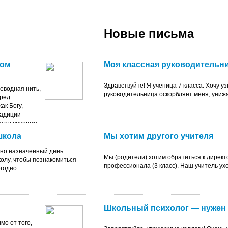
Новые письма
вом
Моя классная руководительни
Здравствуйте! Я ученица 7 класса. Хочу уз
еводная нить,
руководительница оскорбляет меня, унижа
пред
ак Богу,
радиции
стол вечером
 память
школа
Мы хотим другого учителя
ождении
но назначенный день
Мы (родители) хотим обратиться к директ
олу, чтобы познакомиться
профессионала (3 класс). Наш учитель ухо
одно...
Школьный психолог — нужен 
мо от того,