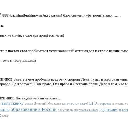
?
8887bazirinaibrahimovnaАктуальный блог, свежая инфа, почитываю...........
гка
нах не силён, в словарь придётся лезть)
то в постах стал пробиваться меланхоличный оттенок,вот и строю всякие выво
я тоже с наступившим)
еников
Знаете в чем проблема всех этих споров? Лень, тупая и жестокая лень
авда. Да я согласен Юля права, Оля права и Светлана права. Дело в том, что 
чеников
Хоть один умный человек...
ы
выпускнику
ЕГЭ
здоровье
Дмитрий Медведев
деньги
дни открытых дверей
интересные 
образование в России
вание
родителям
олимпиады
подготовка к школе
родите
к
юмор