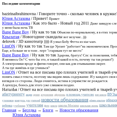
Последние комментарии
bazirinaibrahimovna
/
Говорите точно - сколько человек в кружке
Юлия Астахова
/
Привет!
Привет
Юлия Астахова
/
Как это было - Новый год 2011
Даже завидую сле
у меня была ночь ТВ
Bang Bang Boy
/
Ну как то так
Объясни по-нормальному, я в етих терми
Крылатая
/
Новогодние скандалы
вот везучие...)))
4elovek
/
3D кинотеатр ))))
Я узнал Бобу Фетта из star wars.
LimON
/
Ну как то так
Там где Ургант "работает"
на экономическом. Прос
Еще, я больше не в топе...черт "старикам тут не место"
Bang Bang Boy
/
Ну как то так
Здарова, братух! Спс за пожелания, теб
Я меняюсь Оо? С чего бы это, я такаой какой я есть, почему ты так решил?)
А электроники вроде ж фигня говорят, они как для отывыкания скорее.
А ты где живёшь и где учишься?
LimON
/
Ответ на все письма про плохих учителей и тварей-уч
понять смысл текста, поэтому мы видим лишь содержание. И у каждого своя пр
взглядов со стороны. Люди очнитесь, истина в упрямстве не рождается.
А цензура, боюсь для этого уже слишком поздно.
НаталЬя
/
Ответ на все письма про плохих учителей и тварей-у
абитуриенту
ВУЗ
в помощь учителю
акции
армия
астрономия
афоризмы
вне школа
новости образования
образо
учеников
конкурсы для учителей
обмен опытом
школьни
учителям
ребенка
школы Москвы
учебники
фото
школа
школьная жизнь
Главная
→
Беседка
→
Блоги
→
Новости образования
Юлия Астахова