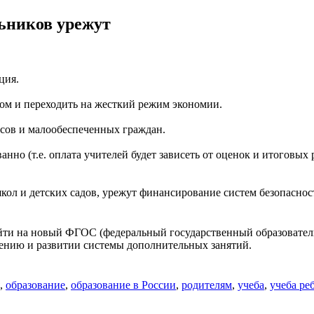
ьников урежут
ция.
угом и переходить на жесткий режим экономии.
ссов и малообеспеченных граждан.
нно (т.е. оплата учителей будет зависеть от оценок и итоговых 
ол и детских садов, урежут финансирование систем безопаснос
ейти на новый ФГОС (федеральный государственный образовател
ению и развитии системы дополнительных занятий.
,
образование
,
образование в России
,
родителям
,
учеба
,
учеба ре