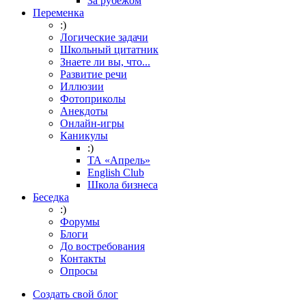
За рубежом
Переменка
:)
Логические задачи
Школьный цитатник
Знаете ли вы, что...
Развитие речи
Иллюзии
Фотоприколы
Анекдоты
Онлайн-игры
Каникулы
:)
ТА «Апрель»
English Club
Школа бизнеса
Беседка
:)
Форумы
Блоги
До востребования
Контакты
Опросы
Создать свой блог