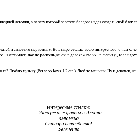
едшей девочки, в голову которой залетела бредовая идея создать свой блог п
татей и заметок о маркетинге. Но в мире столько всего интересного, о чем хоч
ебе...я оптимист, люблю роскошь,конечно,девочек(кто их не любит):), верен др
зать? Люблю музыку (Pet shop boys, U2 etc.). Люблю машины. Ну и девочек, ко
Интересные ссылки:
Интересные факты о Японии
Хэндмейд
Сотвори волшебство!
Увлечения