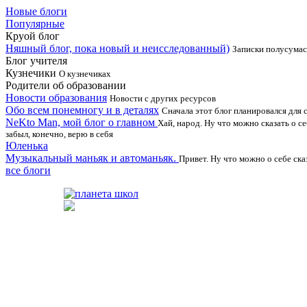
Новые блоги
Популярные
Круой блог
Няшный блог, пока новый и неисследованный)
Записки полусумасш
Блог учителя
Кузнечики
О кузнечиках
Родители об образовании
Новости образования
Новости с других ресурсов
Обо всем понемногу и в деталях
Сначала этот блог планировался для с
NeKto Man, мой блог о главном
Хай, народ. Ну что можно сказать о с
забыл, конечно, верю в себя
Юленька
Музыкальный маньяк и автоманьяк.
Привет. Ну что можно о себе ска
все блоги