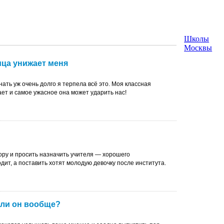
Школы
Москвы
ца унижает меня
нать уж очень долго я терпела всё это. Моя классная
ет и самое ужасное она может ударить нас!
ору и просить назначить учителя — хорошего
дит, а поставить хотят молодую девочку после института.
ли он вообще?