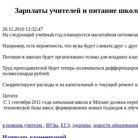
Зарплаты учителей и питание школ
26.11.2010 12:32:47
На следующий учебный год планируется масштабная оптимиза
Например, есть вероятность, что вузы будут сливать друг с др
Питание в школах будет организовано только для младших кла
Труд преподавателей будет теперь оплачиваться дифференцирова
полмиллиарда рублей.
Скорректируют расходы и на капитальный и текущий ремонт шк
Цитата
С 1 сентября 2011 года начальная школа в Москве должна пер
технической базы школ, формировании новых подходов к обуч
в помощь учителю
,
ВУЗы
,
ЕГЭ
,
здоровье
,
новости образования
Написать комментарий