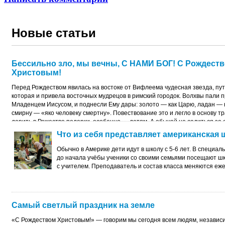
Новые статьи
Бессильно зло, мы вечны, С НАМИ БОГ! С Рождест
Христовым!
Перед Рождеством явилась на востоке от Вифлеема чудесная звезда, пут
которая и привела восточных мудрецов в римский городок. Волхвы пали 
Младенцем Иисусом, и поднесли Ему дары: золото — как Царю, ладан — к
смирну — «яко человеку смертну». Повествование это и легло в основу т
дарить в Рожество подарки, особенно — детям. А обычай не садиться за 
накануне Рождества «до первой звезды» живет в народе по сию пору — в
Что из себя представляет американская 
о Вифлеемской звезде, возвестившей волхвам, а потом и всему миру, о р
Христа.
Обычно в Америке дети идут в школу с
5-6 лет.
В специаль
до начала учёбы ученики со своими семьями посещают шк
с учителем. Преподаватель и состав класса меняются ежег
Самый светлый праздник на земле
«С Рождеством Христовым!» — говорим мы сегодня всем людям, независи