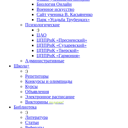
Биология Онлайн
Военное искусство
Cайт ученика В. Касьяненко
Парк «Усадьба Трубецких»
Психологические
:)
ЦАО
ЦППРиК «Пресненский»
ЦППРиК «Сухаревский»
ЦППРиК «Тверской»
ЦППРиК «Гармония»
Административные
Школа+
:)
Репетиторы
Конкурсы и олимпиады
Курсы
Объявления
Электронное расписание
Викторины
подарки!
Библиотека
:)
Литература
Статьи
Рефераты