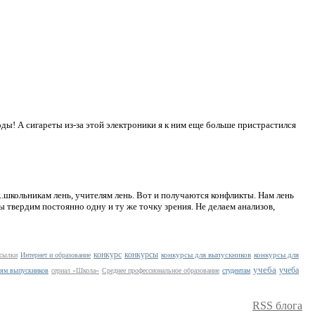
ды! А сигареты из-за этой электроники я к ним еще больше пристрастился
...школьникам лень, учителям лень. Вот и получаются конфликты. Нам лень
мы твердим постоянно одну и ту же точку зрения. Не делаем анализов,
конкурс
конкурсы
конкурсы для выпускников
конкурсы для
ссылки
Интернет и образование
учеба
учеба
лям выпускников
сериал «Школа»
Среднее профессиональное образование
студентам
RSS блога