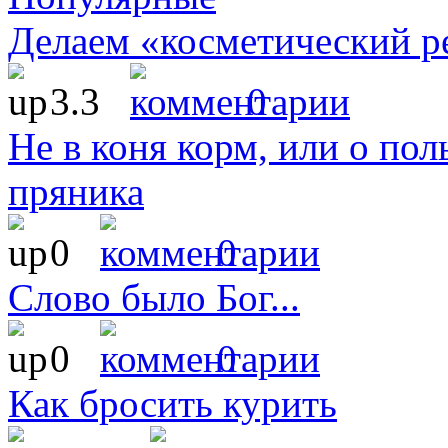
Делаем «косметический р
3.3
0
Не в коня корм, или о пол
пряника
0
0
Слово было Бог...
0
0
Как бросить курить