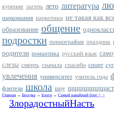
лю
литература
лето
курение
лагерь
не такая как вс
наркомания
наркотики
общение
образование
однокласс
подростки
порнография
праздник
родители
само
романтика
русский язык
слезы
смерть
сначала
спасибо
спорт
суг
увлечения
университет
учитель года
школа
щщщщщщщаст
фэнтези
шоу
Главная
→
Беседка
→
Блоги
→
Самый кавайный блог ^_~
ЗлорадостныйНасть