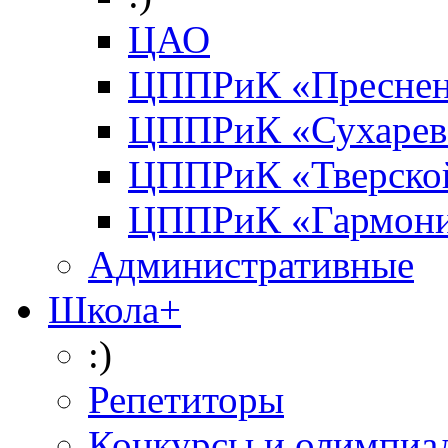
ЦАО
ЦППРиК «Преснен
ЦППРиК «Сухарев
ЦППРиК «Тверско
ЦППРиК «Гармон
Административные
Школа+
:)
Репетиторы
Конкурсы и олимпиа