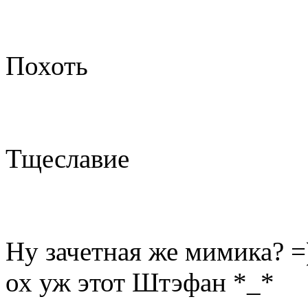
Похоть
Тщеславие
Ну зачетная же мимика? =
ох уж этот Штэфан *_*