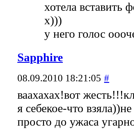
хотела вставить ф
х)))
у него голос ооо
Sapphire
08.09.2010 18:21:05
#
ваахахах!вот жесть!!!к
я себекое-что взяла))не
просто до ужаса угарн