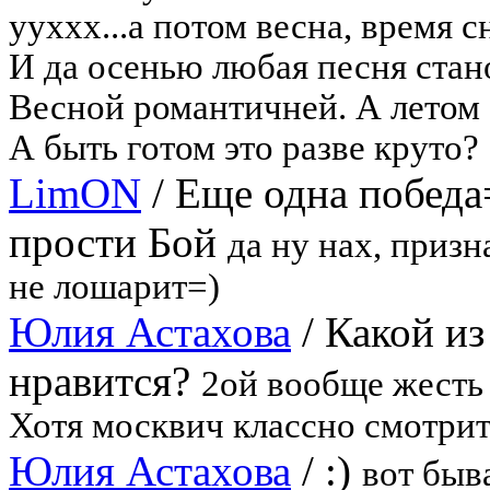
ууххх...а потом весна, время 
И да осенью любая песня стан
Весной романтичней. А летом 
А быть готом это разве круто?
LimON
/
Еще одна победа=
прости Бой
да ну нах, призн
не лошарит=)
Юлия Астахова
/
Какой из
нравится?
2ой вообще жесть
Хотя москвич классно смотрит
Юлия Астахова
/
:)
вот быв