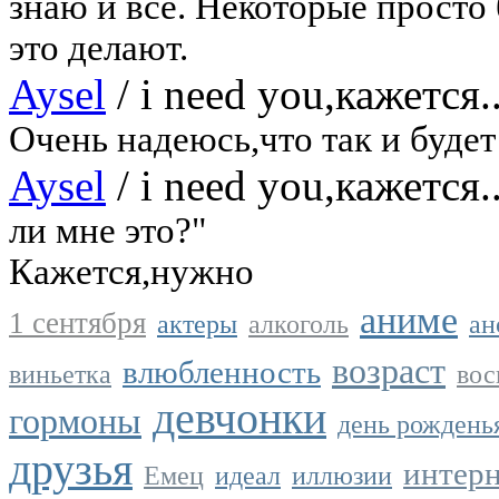
знаю и всё. Некоторые просто 
это делают.
Aysel
/
i need you,кажется.
Очень надеюсь,что так и будет
Aysel
/
i need you,кажется.
ли мне это?"
Кажется,нужно
аниме
1 сентября
актеры
алкоголь
ан
возраст
влюбленность
виньетка
вос
девчонки
гормоны
день рождень
друзья
интер
Емец
идеал
иллюзии