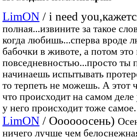
LimON
/
i need you,кажетс
полная...извините за такое сло
когда любишь...сперва вроде л
бабочки в животе, а потом это 
повседневностью...просто ты 
начинаешь испытывать протере
то терпеть не можешь. А этот 
что происходит на самом деле 
у него происходит тоже самое. 
LimON
/
Оооооосень)
Осен
ничего лучше чем белоснежная