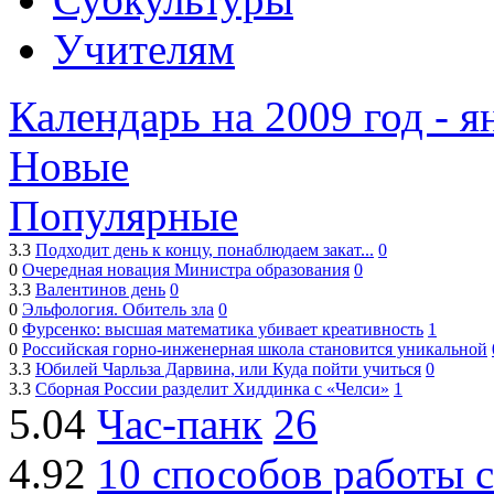
Учителям
Календарь на 2009 год - я
Новые
Популярные
3.3
Подходит день к концу, понаблюдаем закат...
0
0
Очередная новация Министра образования
0
3.3
Валентинов день
0
0
Эльфология. Обитель зла
0
0
Фурсенко: высшая математика убивает креативность
1
0
Российская горно-инженерная школа становится уникальной
3.3
Юбилей Чарльза Дарвина, или Куда пойти учиться
0
3.3
Сборная России разделит Хиддинка с «Челси»
1
5.04
Час-панк
26
4.92
10 способов работы 