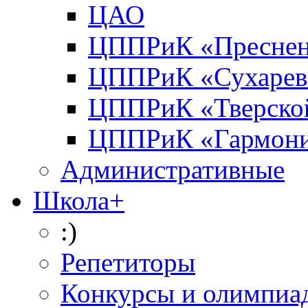
ЦАО
ЦППРиК «Преснен
ЦППРиК «Сухарев
ЦППРиК «Тверско
ЦППРиК «Гармон
Административные
Школа+
:)
Репетиторы
Конкурсы и олимпиа