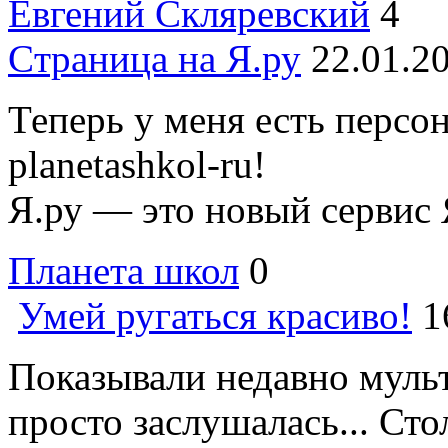
Евгений Скляревский
4
Cтраница на Я.ру
22.01.2
Теперь у меня есть персо
planetashkol-ru!
Я.ру — это новый сервис Я
Планета школ
0
Умей ругаться красиво!
1
Показывали недавно мульт
просто заслушалась... Стол