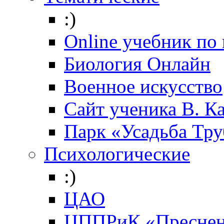
:)
Online учебник по
Биология Онлайн
Военное искусство
Cайт ученика В. К
Парк «Усадьба Тр
Психологические
:)
ЦАО
ЦППРиК «Преснен