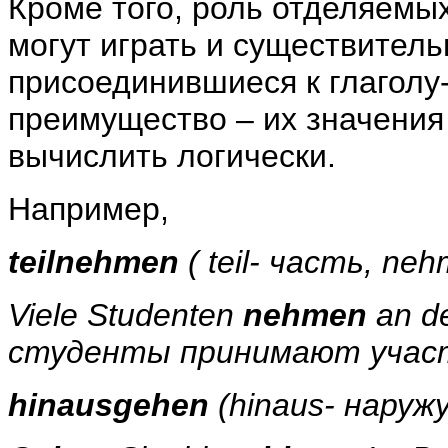
Кроме того, роль отделяемы
могут играть и существитель
присоединившиеся к глаголу-
преимущество – их значения
вычислить логически.
Например,
teilnehmen
(
teil
- часть,
neh
Viele
Studenten
nehmen
an
d
студенты принимают участ
hinausgehen
(
hinaus
- наруж