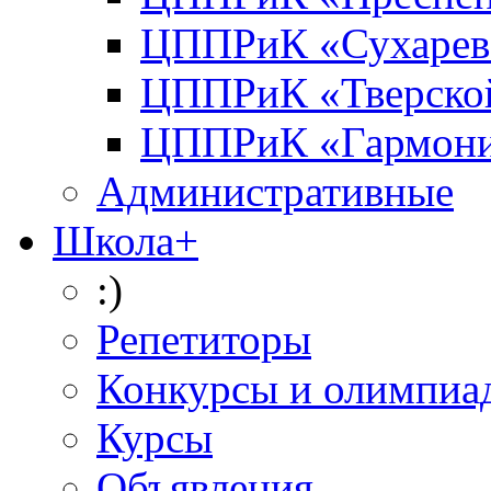
ЦППРиК «Сухарев
ЦППРиК «Тверско
ЦППРиК «Гармон
Административные
Школа+
:)
Репетиторы
Конкурсы и олимпиа
Курсы
Объявления