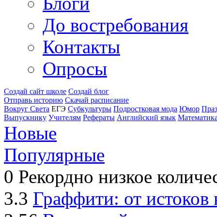
Блоги
До востребования
Контакты
Опросы
Создай сайт школе
Создай блог
Отправь историю
Скачай расписание
Вокруг Света
ЕГЭ
Субкультуры
Подростковая мода
Юмор
Пра
Выпускнику
Учителям
Рефераты
Английский язык
Математик
Новые
Популярные
0
Рекордно низкое количе
3.3
Граффити: от истоков 