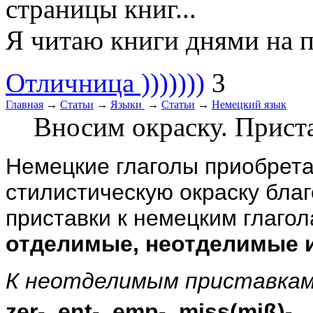
страницы книг...
Я читаю книги днями на пр
Отличница )))))))
3
Главная
→
Статьи
→
Языки
→
Статьи
→
Немецкий язык
Вносим окраску. Приста
Немецкие глаголы приобрет
стилистическую окраску бла
приставки к немецким глагол
отделимые, неотделимые 
К неотделимым приставкам
,
zer
-,
ent
-,
emp
-,
miss
(
mi
ß)-