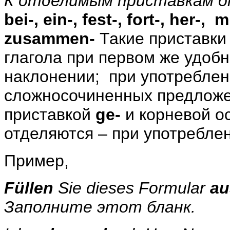
К отделимым приставкам 
bei
-,
ein
-,
fest
-,
fort
-,
her
-,
m
zusammen
-
Такие приставки
глагола при первом же удоб
наклонении;
при употреблен
сложносочиненных предложе
приставкой
ge
-
и корневой о
отделяются – при употреблен
Пример
,
Füllen
Sie dieses Formular
au
Заполните этот бланк.