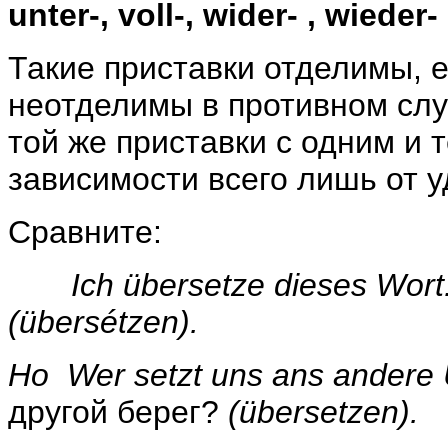
unter
-,
voll
-,
wider
- ,
wieder
-
Такие приставки отделимы, е
неотделимы в противном слу
той же приставки с одним и 
зависимости всего лишь от у
Сравните:
Ich
übersetz
e
dieses
Wort
(übersétzen).
Но
Wer
setzt
uns
ans
andere
другой берег?
(übersetzen).