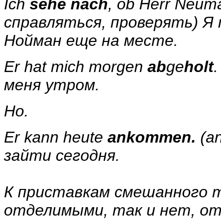
Ich
sehe
nach
, ob Herr Neuma
c
правляться, проверять) Я 
Нойман еще на месте.
Er hat mich morgen
ab
ge
holt
меня утром.
Но
.
Er kann heute
ankommen.
(
a
зайти сегодня.
К приставкам смешанного 
отделимыми, так и нет, о