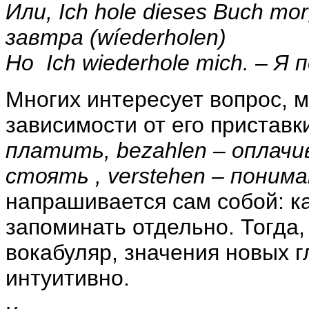
Или
,
Ich hole dieses Buch mo
завтра
(w
í
ederholen)
Но
Ich wiederhole mich. –
Я
п
Многих интересует вопрос, м
зависимости от его приставк
платить,
bezahlen
– оплачи
стоять ,
verstehen
– понима
напрашивается сам собой: к
запоминать отдельно. Тогда,
вокабуляр, значения новых г
интуитивно.