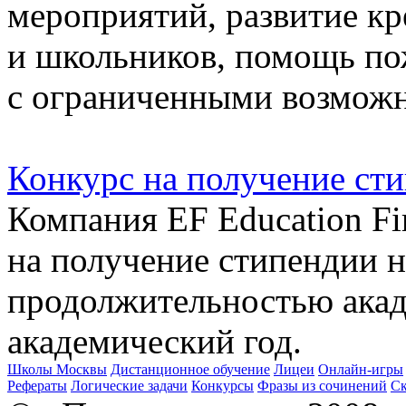
мероприятий, развитие к
и школьников, помощь п
с ограниченными возмож
Конкурс на получение стип
Компания EF Education Fir
на получение стипендии 
продолжительностью акад
академический год.
Школы Москвы
Дистанционное обучение
Лицеи
Онлайн-игры
Рефераты
Логические задачи
Конкурсы
Фразы из сочинений
Ск