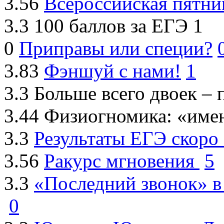
3.56
Всероссийская пятни
3.3
100 баллов за ЕГЭ
1
0
Приправы или специи?
3.83
Фэншуй с нами!
1
3.3
Больше всего двоек –
3.44
Физиогномика: «име
3.3
Результаты ЕГЭ скоро 
3.56
Ракурс мгновения
5
3.3
«Последний звонок» в
0