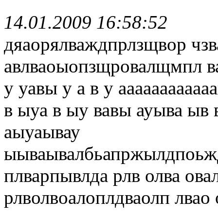
14.01.2009 16:58:52
дяаорялваждпрлзщвор чз
авлваоыопзщровалщмпл ва 
у уавы у а в у аааааааааа
в ыуа в ыу вавы ауыва ыв 
аыуаывау
ыываывалбьапржылдпоьж
плварпывлда рлв олва ова
рлволвоалоплдваолп лвао 