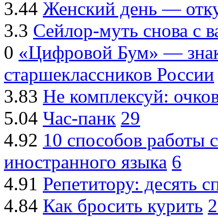
3.44
Женский день — отку
3.3
Сейлор-муть снова с 
0
«Цифровой Бум» — знак
старшеклассников России
3.83
Не комплексуй: очк
5.04
Час-панк
29
4.92
10 способов работы 
иностранного языка
6
4.91
Репетитору: десять с
4.84
Как бросить курить
2