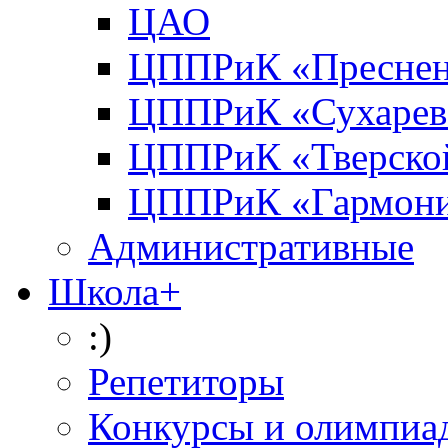
ЦАО
ЦППРиК «Преснен
ЦППРиК «Сухарев
ЦППРиК «Тверско
ЦППРиК «Гармон
Административные
Школа+
:)
Репетиторы
Конкурсы и олимпиа