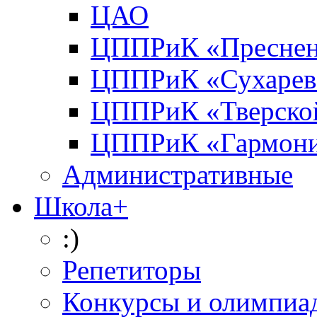
ЦАО
ЦППРиК «Преснен
ЦППРиК «Сухарев
ЦППРиК «Тверско
ЦППРиК «Гармон
Административные
Школа+
:)
Репетиторы
Конкурсы и олимпиа