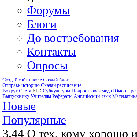
Форумы
Блоги
До востребования
Контакты
Опросы
Создай сайт школе
Создай блог
Отправь историю
Скачай расписание
Вокруг Света
ЕГЭ
Субкультуры
Подростковая мода
Юмор
Пра
Выпускнику
Учителям
Рефераты
Английский язык
Математик
Новые
Популярные
3.44
О тех, кому хорошо 